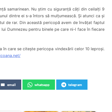
nță samarinean. Nu știm cu siguranță câți din ceilalți 9
unul dintre ei s-a întors să mulțumească. Și atunci ca și
stul de rar. Din această pericopă avem de învățat faptul
r lui Dumnezeu pentru binele pe care ni-l face în fiecare
 în care se citește pericopa vindexării celor 10 leproși.
icoana.net/
email
whatsapp
telegram