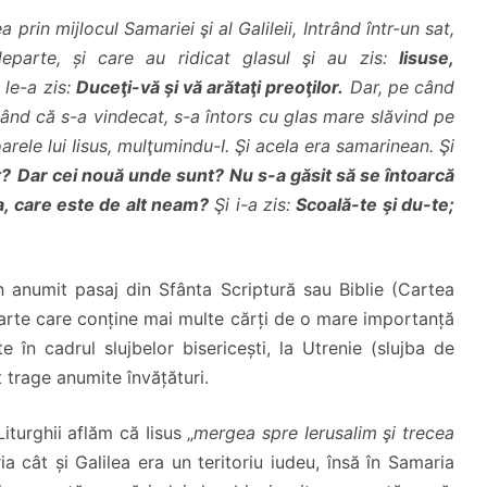
prin mijlocul Samariei şi al Galileii, Intrând într-un sat,
eparte, și care au ridicat glasul şi au zis:
Iisuse,
 le-a zis:
Duceţi-vă şi vă arătaţi preoţilor.
Dar, pe când
ăzând că s-a vindecat, s-a întors cu glas mare slăvind pe
rele lui Iisus, mulţumindu-I. Şi acela era samarinean. Şi
t?
Dar cei nouă unde sunt?
Nu s-a găsit să se întoarcă
, care este de alt neam?
Şi i-a zis:
Scoală-te şi du-te;
n anumit pasaj din Sfânta Scriptură sau Biblie (Cartea
carte care conține mai multe cărți de o mare importanță
e în cadrul slujbelor bisericești, la Utrenie (slujba de
t trage anumite învățături.
Liturghii aflăm că Iisus „
mergea spre Ierusalim şi trecea
ia cât și Galilea era un teritoriu iudeu, însă în Samaria