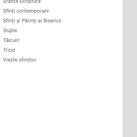
Sfânta Scriptură
Sfinți contemporani
Sfinți și Părinți ai Bisericii
Slujbe
Tâlcuiri
Triod
Viețile sfinților