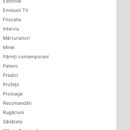
Editorial
Emisiuni TV
Filocalia
Interviu
Mărturisitori
Minei
Părinți contemporani
Pateric
Predici
Profeții
Proloage
Recomandări
Rugăciuni
Sănătate