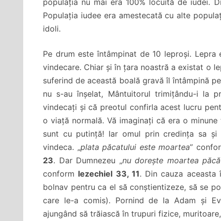
populația nu mai era 100% locuită de iudei. D
Populația iudee era amestecată cu alte populații.
idoli.
Pe drum este întâmpinat de 10 leproși. Lepra e
vindecare. Chiar și în țara noastră a existat o 
suferind de această boală gravă îl întâmpină pe 
nu s-au înșelat, Mântuitorul trimițându-i la p
vindecați și că preotul confirla acest lucru pent
o viață normală. Vă imaginați că era o minune 
sunt cu putință! Iar omul prin credința sa și
vindeca. „
plata păcatului este moartea
” conf
23
. Dar Dumnezeu „
nu dorește moartea păcăto
conform
Iezechiel 33, 11
. Din cauza aceasta
bolnav pentru ca el să conștientizeze, să se po
care le-a comis). Pornind de la Adam și Eva
ajungând să trăiască în trupuri fizice, muritoare,