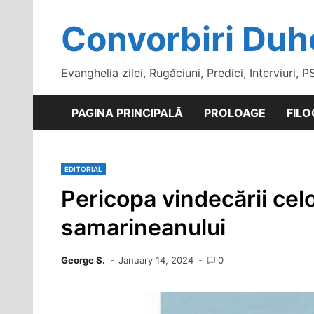
Skip
to
Convorbiri Duh
content
Evanghelia zilei, Rugăciuni, Predici, Interviuri, P
PAGINA PRINCIPALĂ
PROLOAGE
FILO
EDITORIAL
Pericopa vindecării celo
samarineanului
George S.
January 14, 2024
0