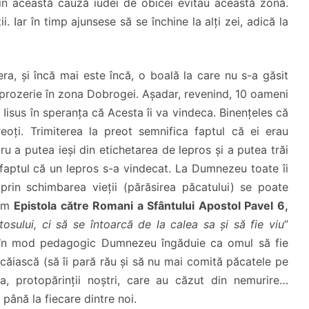
in această cauză iudei de obicei evitau această zonă.
 Iar în timp ajunsese să se închine la alți zei, adică la
ra, și încă mai este încă, o boală la care nu s-a găsit
leprozerie în zona Dobrogei. Așadar, revenind, 10 oameni
Iisus în speranța că Acesta îi va vindeca. Binențeles că
reoți. Trimiterea la preot semnifica faptul că ei erau
ru a putea ieși din etichetarea de lepros și a putea trăi
faptul că un lepros s-a vindecat. La Dumnezeu toate îi
 prin schimbarea vieții (părăsirea păcatului) se poate
orm
Epistola către Romani a Sfântului Apostol Pavel 6,
sului, ci să se întoarcă de la calea sa și să fie viu
”
 în mod pedagogic Dumnezeu îngăduie ca omul să fie
căiască (să îi pară rău și să nu mai comită păcatele pe
, protopărinții noștri, care au căzut din nemurire…
 până la fiecare dintre noi.