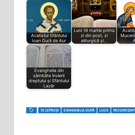
Luni 18 martie prima
Acatist
Acatistul Sfântului
zi din post, zi
Mucenic
Ioan Gură de Aur
aliturgică și…
A
Evanghelia din
sâmbăta învierii
dreptului și Sfântului
Lazăr
10 LEPROȘI
EVANGHELIA DUPĂ
LUCA
RECUNOȘINT