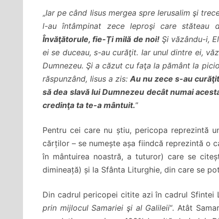
„
Iar pe când Iisus mergea spre Ierusalim şi trecea 
l-au întâmpinat zece leproşi care stăteau d
Învăţătorule, fie-Ţi milă de noi!
Şi văzându-i, El
ei se duceau, s-au curăţit. Iar unul dintre ei, v
Dumnezeu. Şi a căzut cu faţa la pământ la picioa
răspunzând, Iisus a zis:
Au nu zece s-au curăţi
să dea slavă lui Dumnezeu decât numai acesta
credinţa ta te-a mântuit.
”
Pentru cei care nu știu, pericopa reprezintă u
cărților – se numește așa fiindcă reprezintă o 
în mântuirea noastră, a tuturor) care se citeșt
dimineață) și la Sfânta Liturghie, din care se po
Din cadrul pericopei citite azi în cadrul Sfintei 
prin mijlocul Samariei şi al Galileii
“. Atât Samar