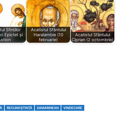
ul Sfinților
Acatistul Sfântului
i Epictet și
Haralambie (10
Acatistul Sfântului
stion
februarie)
Ciprian (2 octombrie)
Ă
RECUNOȘTINȚĂ
SAMARINEAN
VINDECARE