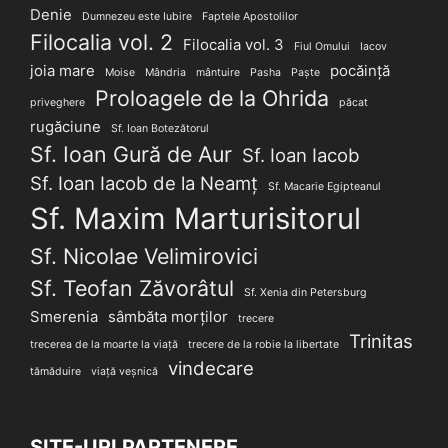
Denie
Dumnezeu este Iubire
Faptele Apostolilor
Filocalia vol. 2
Filocalia vol. 3
Fiul Omului
Iacov
joia mare
pocăință
Moise
Mândria
mântuire
Pasha
Paște
Proloagele de la Ohrida
priveghere
păcat
rugăciune
Sf. Ioan Botezătorul
Sf. Ioan Gură de Aur
Sf. Ioan Iacob
Sf. Ioan Iacob de la Neamț
Sf. Macarie Egipteanul
Sf. Maxim Marturisitorul
Sf. Nicolae Velimirovici
Sf. Teofan Zăvorâtul
Sf. Xenia din Petersburg
Smerenia
sâmbăta morților
trecere
Trinitas
trecerea de la moarte la viață
trecere de la robie la libertate
vindecare
tămăduire
viață veșnică
SITE-URI PARTENERE