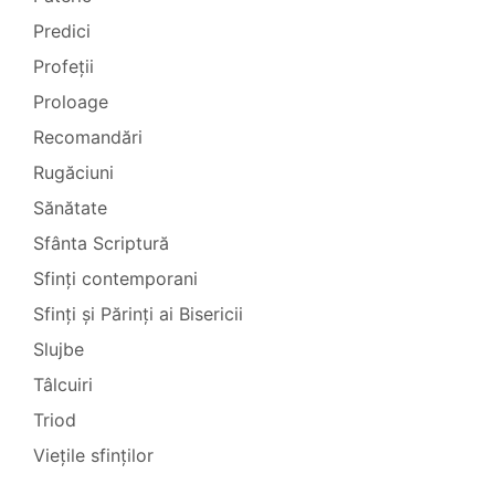
Predici
Profeții
Proloage
Recomandări
Rugăciuni
Sănătate
Sfânta Scriptură
Sfinți contemporani
Sfinți și Părinți ai Bisericii
Slujbe
Tâlcuiri
Triod
Viețile sfinților