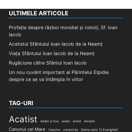
ULTIMELE ARTICOLE
Profeție despre război mondial și roboți, Sf. Ioan
Iacob
Acatistul Sfântului Ioan Iacob de la Neamț
Viața Sfântului Ioan Iacob de la Neamț
Rugăciune către Sfântul Ioan Iacob
Un nou cuvânt important al Părintelui Elpidie
despre ce se va întâmpla în viitor
TAG-URI
Acatist
Adam și Eva
audio
avere
Avraam
Canonul cel Mare
Ceaslov
conștiința
Denia celor 12 Evanghelii