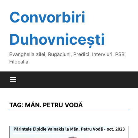
Skip
to
Convorbiri
content
Duhovnicești
Evanghelia zilei, Rugăciuni, Predici, Interviuri, PSB,
Filocalia
TAG:
MĂN. PETRU VODĂ