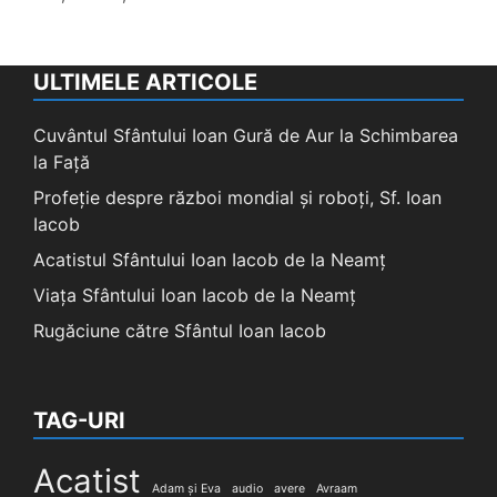
ULTIMELE ARTICOLE
Cuvântul Sfântului Ioan Gură de Aur la Schimbarea
la Față
Profeție despre război mondial și roboți, Sf. Ioan
Iacob
Acatistul Sfântului Ioan Iacob de la Neamț
Viața Sfântului Ioan Iacob de la Neamț
Rugăciune către Sfântul Ioan Iacob
TAG-URI
Acatist
Adam și Eva
audio
avere
Avraam