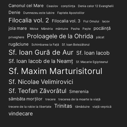
Canonul cel Mare
Ceaslov
conștiința
Denia celor 12 Evanghelii
Denie
Dumnezeu este Iubire
Faptele Apostolilor
Filocalia vol. 2
Filocalia vol. 3
Fiul Omului
Iacov
joia mare
pocăință
Moise
Mândria
mântuire
Pasha
Paște
Proloagele de la Ohrida
priveghere
păcat
rugăciune
Schimbarea la Față
Sf. Ioan Botezătorul
Sf. Ioan Gură de Aur
Sf. Ioan Iacob
Sf. Ioan Iacob de la Neamț
Sf. Macarie Egipteanul
Sf. Maxim Marturisitorul
Sf. Nicolae Velimirovici
Sf. Teofan Zăvorâtul
Smerenia
sâmbăta morților
trecere
trecerea de la moarte la viață
Trinitas
trecere de la robie la libertate
tămăduire
viață veșnică
vindecare