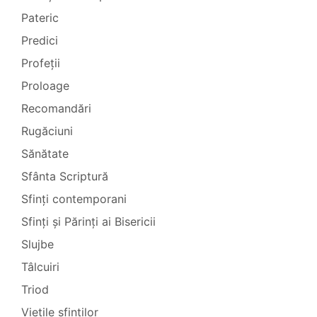
Pateric
Predici
Profeții
Proloage
Recomandări
Rugăciuni
Sănătate
Sfânta Scriptură
Sfinți contemporani
Sfinți și Părinți ai Bisericii
Slujbe
Tâlcuiri
Triod
Viețile sfinților