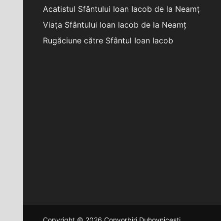
Acatistul Sfântului Ioan Iacob de la Neamț
Viața Sfântului Ioan Iacob de la Neamț
Rugăciune către Sfântul Ioan Iacob
Copyright © 2026
Convorbiri Duhovnicești
.