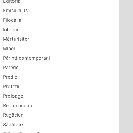
Editorial
Emisiuni TV
Filocalia
Interviu
Mărturisitori
Minei
Părinți contemporani
Pateric
Predici
Profeții
Proloage
Recomandări
Rugăciuni
Sănătate