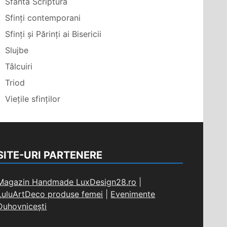
Sfânta Scriptură
Sfinți contemporani
Sfinți și Părinți ai Bisericii
Slujbe
Tâlcuiri
Triod
Viețile sfinților
SITE-URI PARTENERE
Magazin Handmade LuxDesign28.ro
|
LuluArtDeco produse femei
|
Evenimente
Duhovnicești