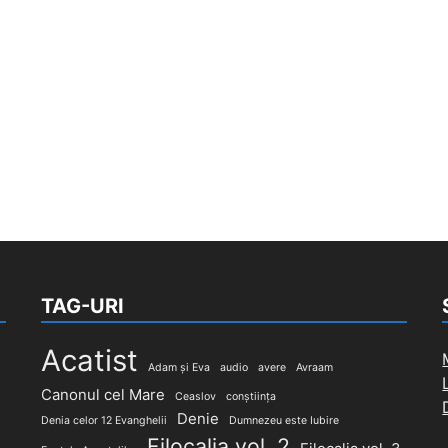
TAG-URI
Acatist
Adam și Eva
audio
avere
Avraam
Canonul cel Mare
Ceaslov
conștiința
Denie
Denia celor 12 Evanghelii
Dumnezeu este Iubire
Filocalia vol. 2