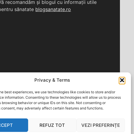
Vă recomandăm și blogul cu informații utile
pentru sănatate
blogsanatate.ro
Privacy & Terms
he best experiences, we use technologies like cookies to store and/or
e information. Consenting to these technologies will allow us to process
 browsing behavior or unique IDs on this site. Not consenting or
 consent, may adversely affect certain features and functions.
CCEPT
REFUZ TOT
VEZI PREFERINȚE
 powered by WordPress
|
Theme: Apace by
ThemezHut
.