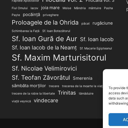
Filocalia vol. 3
Faptele Apostolilor
joia mare
Fiul Omului
Iacov
Moise
Mândria
mântuire
Pasha
pocăință
Paște
priveghere
Proloagele de la Ohrida
rugăciune
păcat
Schimbarea la Față
Sf. Ioan Botezătorul
Sf. Ioan Gură de Aur
Sf. Ioan Iacob
Sf. Ioan Iacob de la Neamț
Sf. Macarie Egipteanul
Sf. Maxim Marturisitorul
Sf. Nicolae Velimirovici
Sf. Teofan Zăvorâtul
Smerenia
sâmbăta morților
trecere
trecerea de la moarte la viață
To provide t
Trinitas
access devic
trecere de la robie la libertate
tămăduire
data such as
vindecare
viață veșnică
withdrawing
A
Proudly