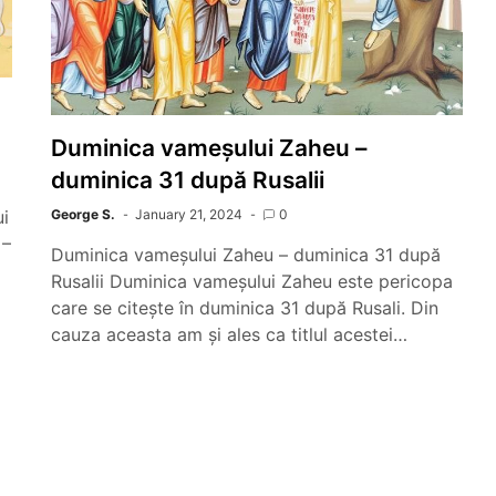
Duminica vameșului Zaheu –
duminica 31 după Rusalii
ui
George S.
January 21, 2024
0
 –
Duminica vameșului Zaheu – duminica 31 după
Rusalii Duminica vameșului Zaheu este pericopa
care se citește în duminica 31 după Rusali. Din
cauza aceasta am și ales ca titlul acestei…