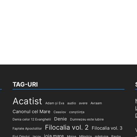
TAG-URI
Acatist
Adam și Eva
audio
avere
Avraam
Canonul cel Mare
Ceaslov
conștiința
Denie
Denia celor 12 Evanghelii
Dumnezeu este Iubire
Filocalia vol. 2
Filocalia vol. 3
Faptele Apostolilor
joia mare
Fiul Omului
Iacov
Moise
Mândria
mântuire
Pasha