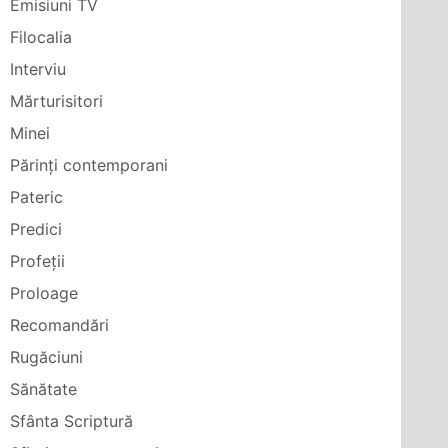
Emisiuni TV
Filocalia
Interviu
Mărturisitori
Minei
Părinți contemporani
Pateric
Predici
Profeții
Proloage
Recomandări
Rugăciuni
Sănătate
Sfânta Scriptură