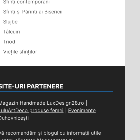
Sfinți contemporani
Sfinți și Părinți ai Bisericii
Slujbe
Tâlcuiri
Triod
Viețile sfinților
SITE-URI PARTENERE
Magazin Handmade LuxDesign28.ro
|
LuluArtDeco produse femei
|
Evenimente
Duhovnicești
Vă recomandăm și blogul cu informații utile