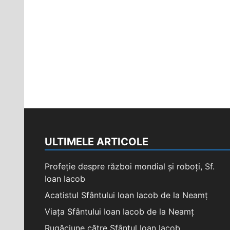
ULTIMELE ARTICOLE
Profeție despre război mondial și roboți, Sf.
Ioan Iacob
Acatistul Sfântului Ioan Iacob de la Neamț
Viața Sfântului Ioan Iacob de la Neamț
Rugăciune către Sfântul Ioan Iacob