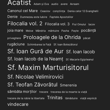
Acatist
Adam și Eva
audio
avere
Avraam
Canonul cel Mare
Ceaslov
conștiința
Denia celor 12 Evanghelii
Denie
Dumnezeu este Iubire
Faptele Apostolilor
Filocalia vol. 2
Filocalia vol. 3
Fiul Omului
Iacov
joia mare
pocăință
Moise
Mândria
mântuire
Pasha
Paște
Proloagele de la Ohrida
priveghere
păcat
rugăciune
Schimbarea la Față
Sf. Ioan Botezătorul
Sf. Ioan Gură de Aur
Sf. Ioan Iacob
Sf. Ioan Iacob de la Neamț
Sf. Macarie Egipteanul
Sf. Maxim Marturisitorul
Sf. Nicolae Velimirovici
Sf. Teofan Zăvorâtul
Smerenia
sâmbăta morților
trecere
trecerea de la moarte la viață
Trinitas
trecere de la robie la libertate
tămăduire
viață veșnică
vindecare