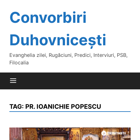
Skip
to
Convorbiri
content
Duhovnicești
Evanghelia zilei, Rugăciuni, Predici, Interviuri, PSB,
Filocalia
TAG:
PR. IOANICHIE POPESCU