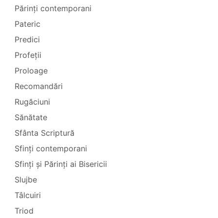
Părinți contemporani
Pateric
Predici
Profeții
Proloage
Recomandări
Rugăciuni
Sănătate
Sfânta Scriptură
Sfinți contemporani
Sfinți și Părinți ai Bisericii
Slujbe
Tâlcuiri
Triod