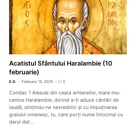
Acatistul Sfântului Haralambie (10
februarie)
E.G.
February 10, 2025
0
Condac 1 Alesule din ceata arhiereilor, mare mu­
cenice Haralambie, dorind a-ți aduce cântări de
laudă, simțindu-ne nevrednici și cu împuținarea
graiului omenesc, tu, care porți nume întocmai cu
darul dat…