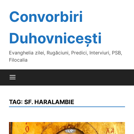
Skip
to
Convorbiri
content
Duhovnicești
Evanghelia zilei, Rugăciuni, Predici, Interviuri, PSB,
Filocalia
TAG:
SF. HARALAMBIE