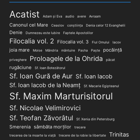
Acatist
Adam și Eva
audio
avere
Avraam
Canonul cel Mare
Ceaslov
conștiința
Denia celor 12 Evanghelii
Denie
Dumnezeu este Iubire
Faptele Apostolilor
Filocalia vol. 2
Filocalia vol. 3
Fiul Omului
Iacov
joia mare
pocăință
Moise
Mândria
mântuire
Pasha
Paște
Proloagele de la Ohrida
priveghere
păcat
rugăciune
Sf. Ioan Botezătorul
Sf. Ioan Gură de Aur
Sf. Ioan Iacob
Sf. Ioan Iacob de la Neamț
Sf. Macarie Egipteanul
Sf. Maxim Marturisitorul
Sf. Nicolae Velimirovici
Sf. Teofan Zăvorâtul
Sf. Xenia din Petersburg
Smerenia
sâmbăta morților
trecere
Trinitas
trecerea de la moarte la viață
trecere de la robie la libertate