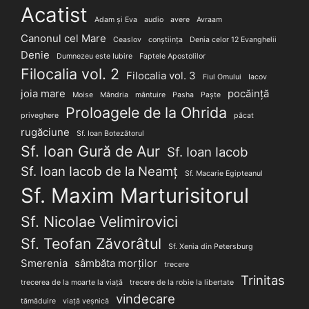
Acatist
Adam și Eva
audio
avere
Avraam
Canonul cel Mare
Ceaslov
conștiința
Denia celor 12 Evanghelii
Denie
Dumnezeu este Iubire
Faptele Apostolilor
Filocalia vol. 2
Filocalia vol. 3
Fiul Omului
Iacov
joia mare
pocăință
Moise
Mândria
mântuire
Pasha
Paște
Proloagele de la Ohrida
priveghere
păcat
rugăciune
Sf. Ioan Botezătorul
Sf. Ioan Gură de Aur
Sf. Ioan Iacob
Sf. Ioan Iacob de la Neamț
Sf. Macarie Egipteanul
Sf. Maxim Marturisitorul
Sf. Nicolae Velimirovici
Sf. Teofan Zăvorâtul
Sf. Xenia din Petersburg
Smerenia
sâmbăta morților
trecere
Trinitas
trecerea de la moarte la viață
trecere de la robie la libertate
vindecare
tămăduire
viață veșnică