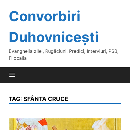
Skip
to
Convorbiri
content
Duhovnicești
Evanghelia zilei, Rugăciuni, Predici, Interviuri, PSB,
Filocalia
TAG:
SFÂNTA CRUCE