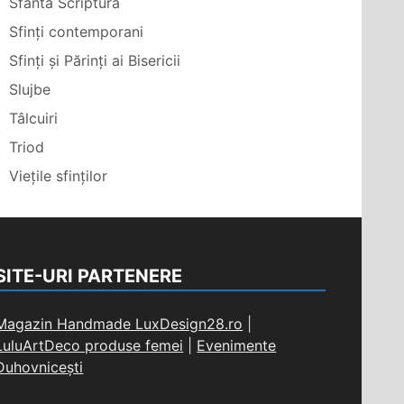
Sfânta Scriptură
Sfinți contemporani
Sfinți și Părinți ai Bisericii
Slujbe
Tâlcuiri
Triod
Viețile sfinților
SITE-URI PARTENERE
Magazin Handmade LuxDesign28.ro
|
LuluArtDeco produse femei
|
Evenimente
Duhovnicești