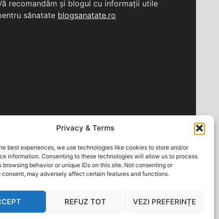
Vă recomandăm și blogul cu informații utile
pentru sănatate
blogsanatate.ro
Privacy & Terms
he best experiences, we use technologies like cookies to store and/or
e information. Consenting to these technologies will allow us to process
 browsing behavior or unique IDs on this site. Not consenting or
 consent, may adversely affect certain features and functions.
CCEPT
REFUZ TOT
VEZI PREFERINȚE
 powered by WordPress
|
Theme: Apace by
ThemezHut
.