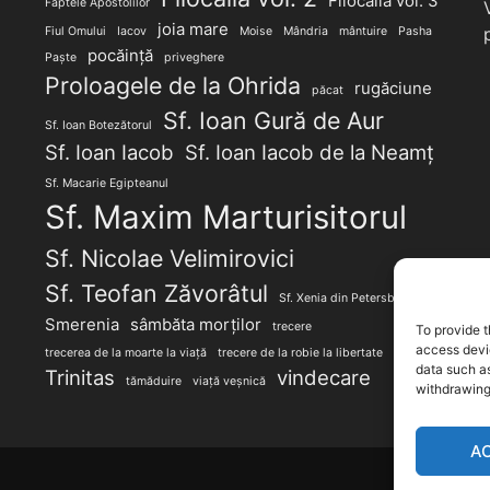
Filocalia vol. 3
Faptele Apostolilor
joia mare
Fiul Omului
Iacov
Moise
Mândria
mântuire
Pasha
pocăință
Paște
priveghere
Proloagele de la Ohrida
rugăciune
păcat
Sf. Ioan Gură de Aur
Sf. Ioan Botezătorul
Sf. Ioan Iacob
Sf. Ioan Iacob de la Neamț
Sf. Macarie Egipteanul
Sf. Maxim Marturisitorul
Sf. Nicolae Velimirovici
Sf. Teofan Zăvorâtul
Sf. Xenia din Petersburg
Smerenia
sâmbăta morților
trecere
To provide t
access devic
trecerea de la moarte la viață
trecere de la robie la libertate
data such as
Trinitas
vindecare
tămăduire
viață veșnică
withdrawing
A
Proudly