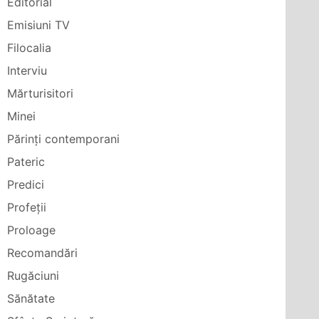
Editorial
Emisiuni TV
Filocalia
Interviu
Mărturisitori
Minei
Părinți contemporani
Pateric
Predici
Profeții
Proloage
Recomandări
Rugăciuni
Sănătate