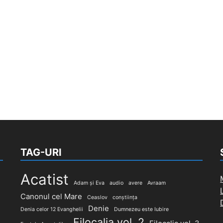
TAG-URI
Acatist
Adam și Eva
audio
avere
Avraam
Canonul cel Mare
Ceaslov
conștiința
Denie
Denia celor 12 Evanghelii
Dumnezeu este Iubire
Filocalia vol. 2