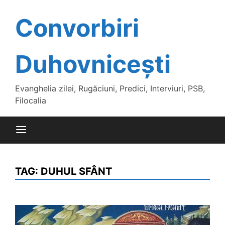
Skip
to
Convorbiri
content
Duhovnicești
Evanghelia zilei, Rugăciuni, Predici, Interviuri, PSB,
Filocalia
TAG:
DUHUL SFÂNT