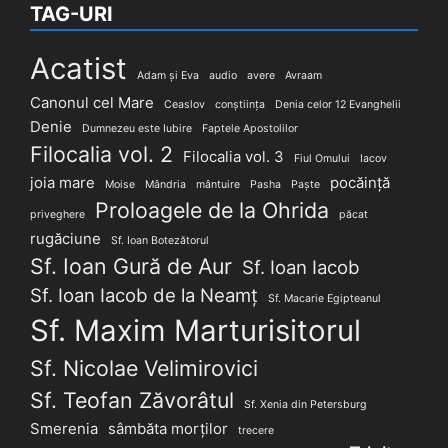
TAG-URI
Acatist
Adam și Eva
audio
avere
Avraam
Canonul cel Mare
Ceaslov
conștiința
Denia celor 12 Evanghelii
Denie
Dumnezeu este Iubire
Faptele Apostolilor
Filocalia vol. 2
Filocalia vol. 3
Fiul Omului
Iacov
joia mare
pocăință
Moise
Mândria
mântuire
Pasha
Paște
Proloagele de la Ohrida
priveghere
păcat
rugăciune
Sf. Ioan Botezătorul
Sf. Ioan Gură de Aur
Sf. Ioan Iacob
Sf. Ioan Iacob de la Neamț
Sf. Macarie Egipteanul
Sf. Maxim Marturisitorul
Sf. Nicolae Velimirovici
Sf. Teofan Zăvorâtul
Sf. Xenia din Petersburg
Smerenia
sâmbăta morților
trecere