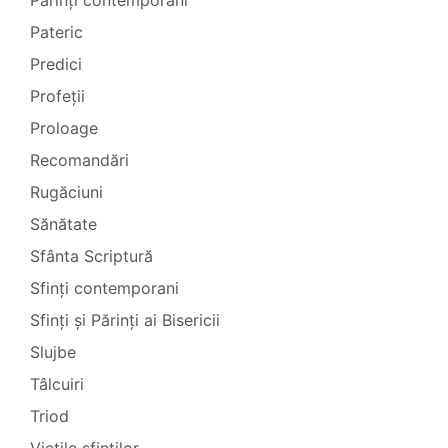
Părinți contemporani
Pateric
Predici
Profeții
Proloage
Recomandări
Rugăciuni
Sănătate
Sfânta Scriptură
Sfinți contemporani
Sfinți și Părinți ai Bisericii
Slujbe
Tâlcuiri
Triod