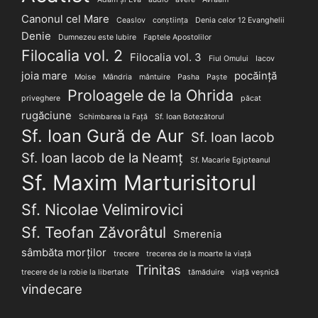
Canonul cel Mare
Ceaslov
conștiința
Denia celor 12 Evanghelii
Denie
Dumnezeu este Iubire
Faptele Apostolilor
Filocalia vol. 2
Filocalia vol. 3
Fiul Omului
Iacov
joia mare
pocăință
Moise
Mândria
mântuire
Pasha
Paște
Proloagele de la Ohrida
priveghere
păcat
rugăciune
Schimbarea la Față
Sf. Ioan Botezătorul
Sf. Ioan Gură de Aur
Sf. Ioan Iacob
Sf. Ioan Iacob de la Neamț
Sf. Macarie Egipteanul
Sf. Maxim Marturisitorul
Sf. Nicolae Velimirovici
Sf. Teofan Zăvorâtul
Smerenia
sâmbăta morților
trecere
trecerea de la moarte la viață
Trinitas
trecere de la robie la libertate
tămăduire
viață veșnică
vindecare