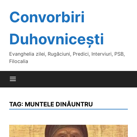
Skip
to
Convorbiri
content
Duhovnicești
Evanghelia zilei, Rugăciuni, Predici, Interviuri, PSB,
Filocalia
TAG:
MUNTELE DINĂUNTRU