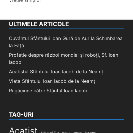
Viețile sfinților
ULTIMELE ARTICOLE
Cuvântul Sfântului Ioan Gură de Aur la Schimbarea
la Față
Profeție despre război mondial și roboți, Sf. Ioan
Iacob
Acatistul Sfântului Ioan Iacob de la Neamț
Viața Sfântului Ioan Iacob de la Neamț
Rugăciune către Sfântul Ioan Iacob
TAG-URI
Acatist
Adam și Eva
audio
avere
Avraam