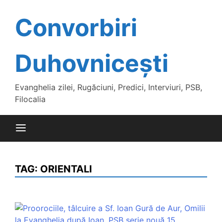
Skip
to
Convorbiri
content
Duhovnicești
Evanghelia zilei, Rugăciuni, Predici, Interviuri, PSB,
Filocalia
TAG:
ORIENTALI