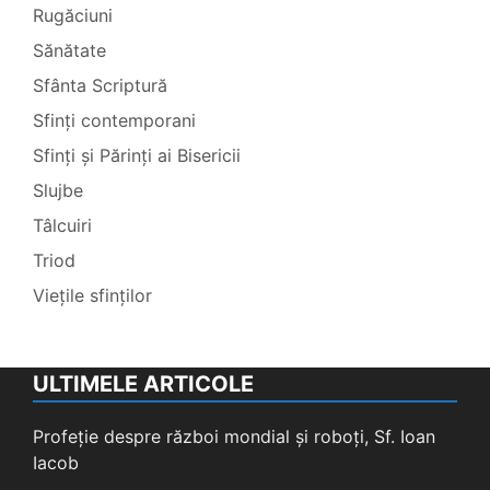
Rugăciuni
Sănătate
Sfânta Scriptură
Sfinți contemporani
Sfinți și Părinți ai Bisericii
Slujbe
Tâlcuiri
Triod
Viețile sfinților
ULTIMELE ARTICOLE
Profeție despre război mondial și roboți, Sf. Ioan
Iacob