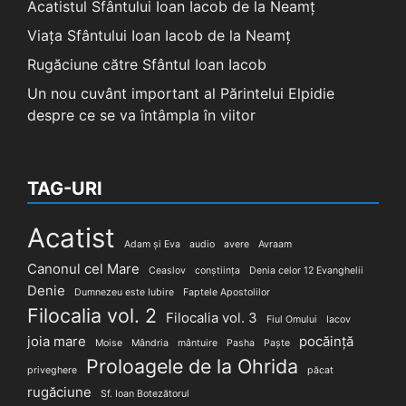
Acatistul Sfântului Ioan Iacob de la Neamț
Viața Sfântului Ioan Iacob de la Neamț
Rugăciune către Sfântul Ioan Iacob
Un nou cuvânt important al Părintelui Elpidie
despre ce se va întâmpla în viitor
TAG-URI
Acatist
Adam și Eva
audio
avere
Avraam
Canonul cel Mare
Ceaslov
conștiința
Denia celor 12 Evanghelii
Denie
Dumnezeu este Iubire
Faptele Apostolilor
Filocalia vol. 2
Filocalia vol. 3
Fiul Omului
Iacov
joia mare
pocăință
Moise
Mândria
mântuire
Pasha
Paște
Proloagele de la Ohrida
priveghere
păcat
rugăciune
Sf. Ioan Botezătorul