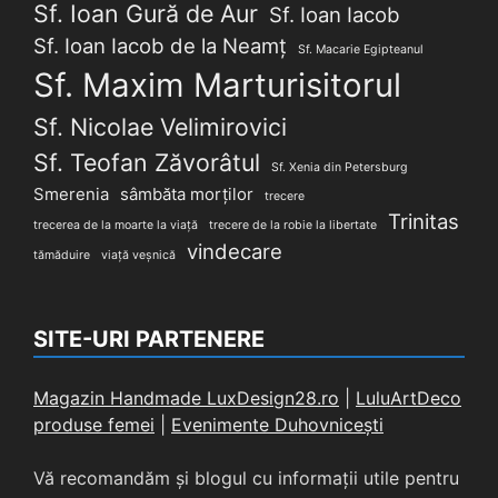
Sf. Ioan Gură de Aur
Sf. Ioan Iacob
Sf. Ioan Iacob de la Neamț
Sf. Macarie Egipteanul
Sf. Maxim Marturisitorul
Sf. Nicolae Velimirovici
Sf. Teofan Zăvorâtul
Sf. Xenia din Petersburg
Smerenia
sâmbăta morților
trecere
Trinitas
trecerea de la moarte la viață
trecere de la robie la libertate
vindecare
tămăduire
viață veșnică
SITE-URI PARTENERE
Magazin Handmade LuxDesign28.ro
|
LuluArtDeco
produse femei
|
Evenimente Duhovnicești
Vă recomandăm și blogul cu informații utile pentru