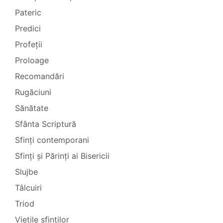
Pateric
Predici
Profeții
Proloage
Recomandări
Rugăciuni
Sănătate
Sfânta Scriptură
Sfinți contemporani
Sfinți și Părinți ai Bisericii
Slujbe
Tâlcuiri
Triod
Viețile sfinților