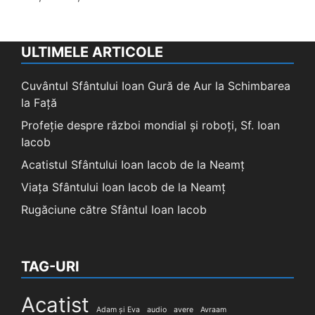
ULTIMELE ARTICOLE
Cuvântul Sfântului Ioan Gură de Aur la Schimbarea
la Față
Profeție despre război mondial și roboți, Sf. Ioan
Iacob
Acatistul Sfântului Ioan Iacob de la Neamț
Viața Sfântului Ioan Iacob de la Neamț
Rugăciune către Sfântul Ioan Iacob
TAG-URI
Acatist
Adam și Eva
audio
avere
Avraam