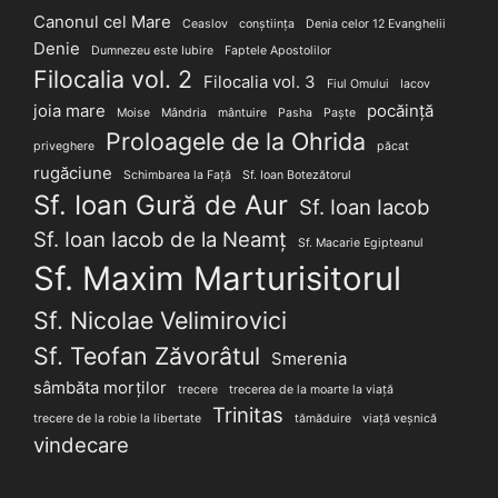
Canonul cel Mare
Ceaslov
conștiința
Denia celor 12 Evanghelii
Denie
Dumnezeu este Iubire
Faptele Apostolilor
Filocalia vol. 2
Filocalia vol. 3
Fiul Omului
Iacov
joia mare
pocăință
Moise
Mândria
mântuire
Pasha
Paște
Proloagele de la Ohrida
priveghere
păcat
rugăciune
Schimbarea la Față
Sf. Ioan Botezătorul
Sf. Ioan Gură de Aur
Sf. Ioan Iacob
Sf. Ioan Iacob de la Neamț
Sf. Macarie Egipteanul
Sf. Maxim Marturisitorul
Sf. Nicolae Velimirovici
Sf. Teofan Zăvorâtul
Smerenia
sâmbăta morților
trecere
trecerea de la moarte la viață
Trinitas
trecere de la robie la libertate
tămăduire
viață veșnică
vindecare