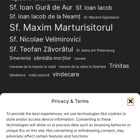
Sf. Ioan Gură de Aur
Sf. Ioan Iacob
Sf. Ioan Iacob de la Neamț
Sf. Macarie Egipteanul
Sf. Maxim Marturisitorul
Sf. Nicolae Velimirovici
Sf. Teofan Zăvorâtul
Sf. Xenia din Petersburg
Smerenia
sâmbăta morților
trecere
Trinitas
trecerea de la moarte la viață
trecere de la robie la libertate
vindecare
tămăduire
viață veșnică
SITE-URI PARTENERE
Privacy & Terms
To provide the best experiences, we use technologies like cookies to
Magazin Handmade LuxDesign28.ro
|
LuluArtDeco
store and/or access device information. Consenting to these
produse femei
|
Evenimente Duhovnicești
technologies will allow us to process data such as browsing behavior or
unique IDs on this site. Not consenting or withdrawing consent, may
adversely affect certain features and functions.
Vă recomandăm și blogul cu informații utile pentru