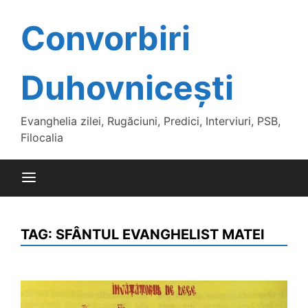
Skip
to
Convorbiri
content
Duhovnicești
Evanghelia zilei, Rugăciuni, Predici, Interviuri, PSB,
Filocalia
TAG:
SFÂNTUL EVANGHELIST MATEI