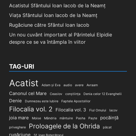
Acatistul Sfântului Ioan Iacob de la Neamț
Viața Sfântului Ioan Iacob de la Neamț
Rugăciune către Sfântul Ioan Iacob
Un nou cuvânt important al Părintelui Elpidie
despre ce se va întâmpla în viitor
TAG-URI
Acatist
Adam și Eva
audio
avere
Avraam
Canonul cel Mare
Ceaslov
conștiința
Denia celor 12 Evanghelii
Denie
Dumnezeu este Iubire
Faptele Apostolilor
Filocalia vol. 2
Filocalia vol. 3
Fiul Omului
Iacov
joia mare
pocăință
Moise
Mândria
mântuire
Pasha
Paște
Proloagele de la Ohrida
priveghere
păcat
rugăciune
Sf. Ioan Botezătorul