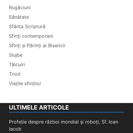
Rugăciuni
Sănătate
Sfânta Scriptură
Sfinți contemporani
Sfinți și Părinți ai Bisericii
Slujbe
Tâlcuiri
Triod
Viețile sfinților
ULTIMELE ARTICOLE
Profeție despre război mondial și roboți, Sf. Ioan
Iacob