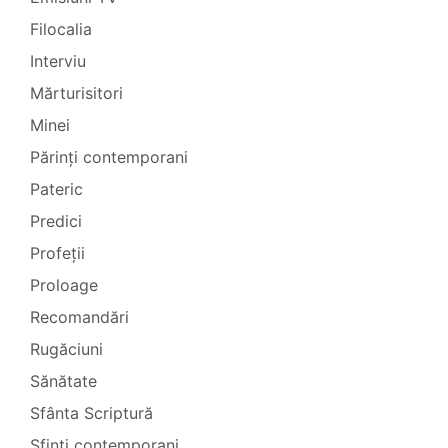
Filocalia
Interviu
Mărturisitori
Minei
Părinți contemporani
Pateric
Predici
Profeții
Proloage
Recomandări
Rugăciuni
Sănătate
Sfânta Scriptură
Sfinți contemporani