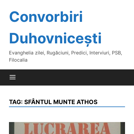
Skip
to
Convorbiri
content
Duhovnicești
Evanghelia zilei, Rugăciuni, Predici, Interviuri, PSB,
Filocalia
TAG:
SFÂNTUL MUNTE ATHOS