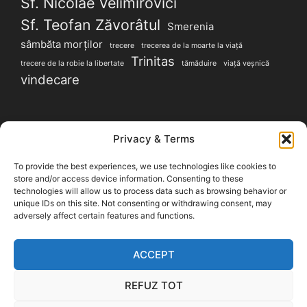
Sf. Nicolae Velimirovici
Sf. Teofan Zăvorâtul
Smerenia
sâmbăta morților
trecere
trecerea de la moarte la viață
Trinitas
trecere de la robie la libertate
tămăduire
viață veșnică
vindecare
SITE-URI PARTENERE
Privacy & Terms
To provide the best experiences, we use technologies like cookies to
Magazin Handmade LuxDesign28.ro
|
LuluArtDeco
store and/or access device information. Consenting to these
produse femei
|
Evenimente Duhovnicești
technologies will allow us to process data such as browsing behavior or
unique IDs on this site. Not consenting or withdrawing consent, may
adversely affect certain features and functions.
Vă recomandăm și blogul cu informații utile pentru
sănatate
blogsanatate.ro
ACCEPT
REFUZ TOT
Copyright © 2026
Convorbiri Duhovnicești
.