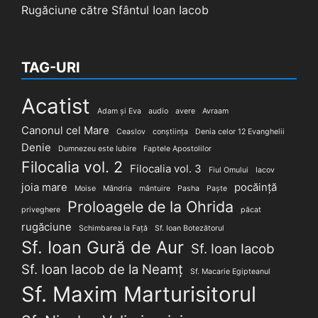
Rugăciune către Sfântul Ioan Iacob
TAG-URI
Acatist
Adam și Eva
audio
avere
Avraam
Canonul cel Mare
Ceaslov
conștiința
Denia celor 12 Evanghelii
Denie
Dumnezeu este Iubire
Faptele Apostolilor
Filocalia vol. 2
Filocalia vol. 3
Fiul Omului
Iacov
joia mare
pocăință
Moise
Mândria
mântuire
Pasha
Paște
Proloagele de la Ohrida
priveghere
păcat
rugăciune
Schimbarea la Față
Sf. Ioan Botezătorul
Sf. Ioan Gură de Aur
Sf. Ioan Iacob
Sf. Ioan Iacob de la Neamț
Sf. Macarie Egipteanul
Sf. Maxim Marturisitorul