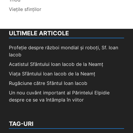
Viețile sfinților
ULTIMELE ARTICOLE
Profeție despre război mondial și roboți, Sf. Ioan
Iacob
Acatistul Sfântului Ioan Iacob de la Neamț
Viața Sfântului Ioan Iacob de la Neamț
Rugăciune către Sfântul Ioan Iacob
Un nou cuvânt important al Părintelui Elpidie
despre ce se va întâmpla în viitor
TAG-URI