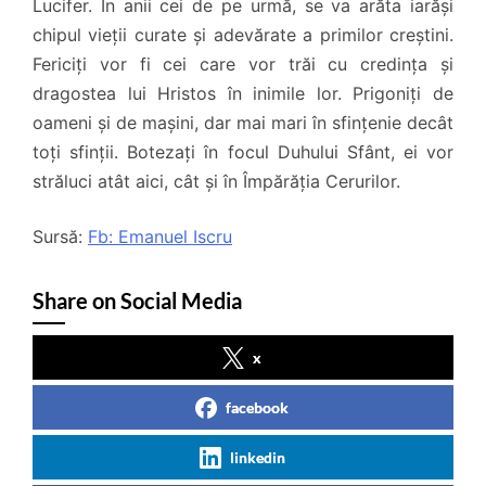
Lucifer. În anii cei de pe urmă, se va arăta iarăși
chipul vieții curate și adevărate a primilor creștini.
Fericiți vor fi cei care vor trăi cu credința și
dragostea lui Hristos în inimile lor. Prigoniți de
oameni și de mașini, dar mai mari în sfințenie decât
toți sfinții. Botezați în focul Duhului Sfânt, ei vor
străluci atât aici, cât și în Împărăția Cerurilor.
Sursă:
Fb: Emanuel Iscru
Share on Social Media
x
facebook
linkedin