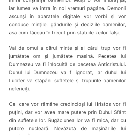
imita conștiința oamenilor. Mulți o vor îmbrățișa,
iar lumea va intra în noi vremuri păgâne. Demonii
ascunși în aparatele digitale vor vorbi și vor
conduce mințile, gândurile și deciziile oamenilor,
așa cum făceau în trecut prin statuile zeilor falși.
Vai de omul a cărui minte și al cărui trup vor fi
jumătate om și jumătate mașină. Pecetea lui
Dumnezeu va fi înlocuită de pecetea Anticristului.
Duhul lui Dumnezeu va fi ignorat, iar duhul lui
Lucifer va stăpâni sufletele și trupurile oamenilor
nefericiți.
Cei care vor rămâne credincioși lui Hristos vor fi
puțini, dar vor avea mare putere prin Duhul Sfânt
din sufletele lor. Rugăciunea lor va fi mică, dar cu
putere nucleară. Nevăzută de mașinăriile lui