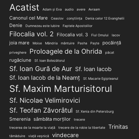
Acatist
Adam și Eva
audio
avere
Avraam
Canonul cel Mare
Ceaslov
conștiința
Denia celor 12 Evanghelii
Denie
Dumnezeu este Iubire
Faptele Apostolilor
Filocalia vol. 2
Filocalia vol. 3
Fiul Omului
Iacov
joia mare
pocăință
Moise
Mândria
mântuire
Pasha
Paște
Proloagele de la Ohrida
priveghere
păcat
rugăciune
Sf. Ioan Botezătorul
Sf. Ioan Gură de Aur
Sf. Ioan Iacob
Sf. Ioan Iacob de la Neamț
Sf. Macarie Egipteanul
Sf. Maxim Marturisitorul
Sf. Nicolae Velimirovici
Sf. Teofan Zăvorâtul
Sf. Xenia din Petersburg
Smerenia
sâmbăta morților
trecere
Trinitas
trecerea de la moarte la viață
trecere de la robie la libertate
vindecare
tămăduire
viață veșnică