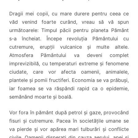
Dragii mei copii, cu mare durere pentru ceea ce
văd venind foarte curând, vreau să vă spun
următoarele: Timpul păcii pentru planeta Pământ
s-a încheiat. Începe revoluția Pământului cu
cutremure, erupții vulcanice și multe altele.
Atmosfera Pământului va deveni complet
imprevizibilă, cu temperaturi extreme și fenomene
ciudate, care vor afecta oamenii, animalele,
plantele și pomii fructiferi. Economia se va prăbuși,
iar foamea se va răspândi rapid ca o epidemie,
semănând moarte și boală.
Vor fora în pământ după petrol și gaze, provocând
fisuri și cutremure. Pacea în societățile umane se
va pierde și vor apărea mari tulburări și conflicte
civile. Oamenii disperați din cauza aerului, apei și