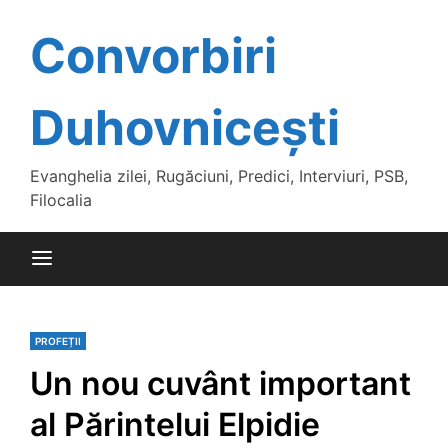
Skip
to
Convorbiri
content
Duhovnicești
Evanghelia zilei, Rugăciuni, Predici, Interviuri, PSB,
Filocalia
PROFEȚII
Un nou cuvânt important
al Părintelui Elpidie