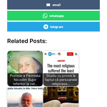
email
whatsapp
telegram
Related Posts:
Profeție a Părintelui
Studiu cu privire la
Nicodim Bujor
faptul că persoanele
referitor la cel…
religioase…