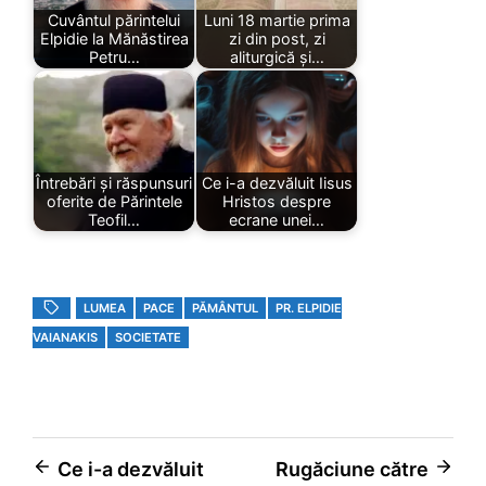
Cuvântul părintelui
Luni 18 martie prima
Elpidie la Mănăstirea
zi din post, zi
Petru…
aliturgică și…
Întrebări și răspunsuri
Ce i-a dezvăluit Iisus
oferite de Părintele
Hristos despre
Teofil…
ecrane unei…
LUMEA
PACE
PĂMÂNTUL
PR. ELPIDIE
VAIANAKIS
SOCIETATE
Post
Ce i-a dezvăluit
Rugăciune către