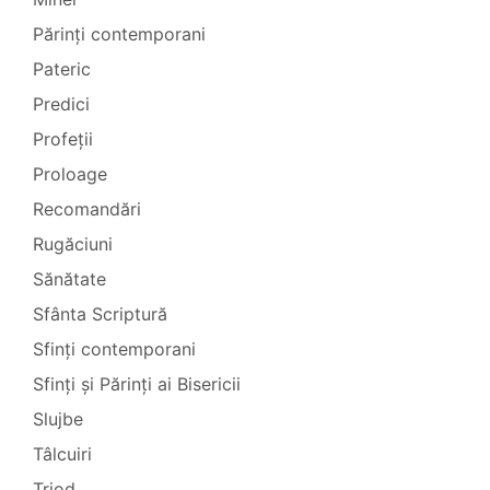
Părinți contemporani
Pateric
Predici
Profeții
Proloage
Recomandări
Rugăciuni
Sănătate
Sfânta Scriptură
Sfinți contemporani
Sfinți și Părinți ai Bisericii
Slujbe
Tâlcuiri
Triod