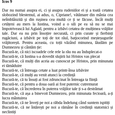
Icos 9
Dar nu numai asupra ei, ci și asupra rudeniilor ei și a toată cetatea
slobozind blestemul, ai adus, o, Cipriane!, vătămare din mânia cea
neîmblânzită și din rușinea cea multă ce ți se făcuse, încât mulți
cetățeni au mers la Iustina, voind a o sili pe ea să nu se mai
împotrivească lui Aglaid, pentru a izbăvi cetatea de mulțimea vrăjilor
tale. Dar ea nu prin însoțire necurată, ci prin curate și fierbinți
rugăciuni, a izbăvit pe toți de tot răul, batjocorind meșteșugurile
vrăjitorești. Pentru aceasta, cu toții văzând minunea, lăudăm pe
Dumnezeu și cântăm ție:
Bucură-te, că nici iscoadele cele rele la rău nu au înduplecat-o
Bucură-te, că Iustina s-a dovedit slujirii lui Hristos vas plecat
Bucură-te, că mulți din aceia au cunoscut pe Hristos, prin minunata
ei tămăduire
Bucură-te, că întreaga cetate a luat printr-însa izbăvire
Bucură-te, că mulți au venit atunci la credință
Bucură-te, că tu însuți ai fost zdruncinat în întreaga ta ființă
Bucură-te, că pentru a doua oară ai fost puternic cutremurat
Bucură-te, că încrederea în puterea vrăjilor tale ți s-a destrămat
Bucură-te, că așa a binevoit Dumnezeu, prin minunata fecioară, a-ți
lucra mântuirea
Bucură-te, că ne înveți pe noi a răbda îndelung când suntem ispitiți
Bucură-te, că ne întărești pe noi a rămâne în credință statornici și
neclintiți