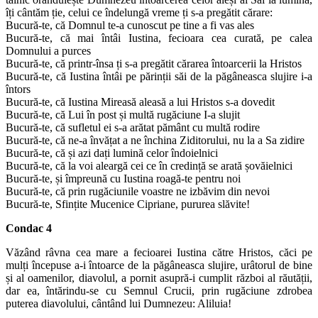
îți cântăm ție, celui ce îndelungă vreme ți s-a pregătit cărare:
Bucură-te, că Domnul te-a cunoscut pe tine a fi vas ales
Bucură-te, că mai întâi Iustina, fecioara cea curată, pe calea
Domnului a purces
Bucură-te, că printr-însa ți s-a pregătit cărarea întoarcerii la Hristos
Bucură-te, că Iustina întâi pe părinții săi de la păgâneasca slujire i-a
întors
Bucură-te, că Iustina Mireasă aleasă a lui Hristos s-a dovedit
Bucură-te, că Lui în post și multă rugăciune I-a slujit
Bucură-te, că sufletul ei s-a arătat pământ cu multă rodire
Bucură-te, că ne-a învățat a ne închina Ziditorului, nu la a Sa zidire
Bucură-te, că și azi dați lumină celor îndoielnici
Bucură-te, că la voi aleargă cei ce în credință se arată șovăielnici
Bucură-te, și împreună cu Iustina roagă-te pentru noi
Bucură-te, că prin rugăciunile voastre ne izbăvim din nevoi
Bucură-te, Sfințite Mucenice Cipriane, pururea slăvite!
Condac 4
Văzând râvna cea mare a fecioarei Iustina către Hristos, căci pe
mulți începuse a-i întoarce de la păgâneasca slujire, urâtorul de bine
și al oamenilor, diavolul, a pornit asupră-i cumplit război al răutății,
dar ea, întărindu-se cu Semnul Crucii, prin rugăciune zdrobea
puterea diavolului, cântând lui Dumnezeu: Aliluia!