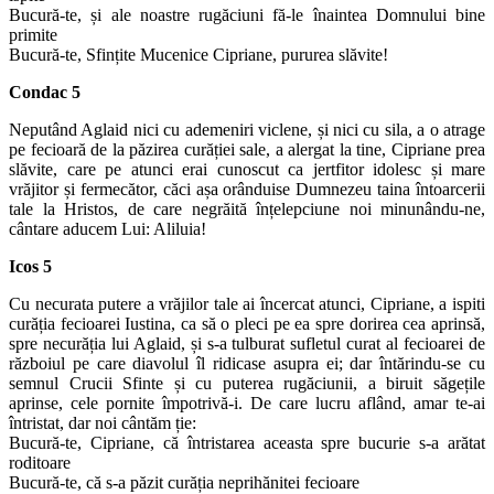
Bucură-te, și ale noastre rugăciuni fă-le înaintea Domnului bine
primite
Bucură-te, Sfințite Mucenice Cipriane, pururea slăvite!
Condac 5
Neputând Aglaid nici cu ademeniri viclene, și nici cu sila, a o atrage
pe fecioară de la păzirea curăției sale, a alergat la tine, Cipriane prea
slăvite, care pe atunci erai cunoscut ca jertfitor idolesc și mare
vrăjitor și fermecător, căci așa orânduise Dumnezeu taina întoarcerii
tale la Hristos, de care negrăită înțelepciune noi minunându-ne,
cântare aducem Lui: Aliluia!
Icos 5
Cu necurata putere a vrăjilor tale ai încercat atunci, Cipriane, a ispiti
curăția fecioarei Iustina, ca să o pleci pe ea spre dorirea cea aprinsă,
spre necurăția lui Aglaid, și s-a tulburat sufletul curat al fecioarei de
războiul pe care diavolul îl ridicase asupra ei; dar întărindu-se cu
semnul Crucii Sfinte și cu puterea rugăciunii, a biruit săgețile
aprinse, cele pornite împotrivă-i. De care lucru aflând, amar te-ai
întristat, dar noi cântăm ție:
Bucură-te, Cipriane, că întristarea aceasta spre bucurie s-a arătat
roditoare
Bucură-te, că s-a păzit curăția neprihănitei fecioare