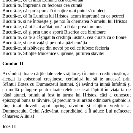
Bucură-te, împreună cu fecioara cea curată
Bucură-te, că spre spurcată însoțire n-ai putut să o pleci
Bucură-te, că în Lumina lui Hristos, acum împreună cu ea petreci
Bucură-te, și ne întărește și pe noi în chemarea Numelui lui Hristos
Bucură-te, că ni L-ai arătat nouă a fi dar prea luminos
Bucură-te, că și prin tine a sporit Biserica cea biruitoare
Bucură-te, că te-a câștigat la credință Iustina, cea curată ca o floare
Bucură-te, și ne învață și pe noi a păzi curăția
Bucură-te, și izbăvește din nevoi pe cei ce iubesc fecioria
Bucură-te, Sfințite Mucenice Cipriane, pururea slăvite!
Condac 11
Arzându-ți toate cărțile tale cele vrăjitorești înaintea credincioșilor, ai
alergat la episcopul creștinesc, cerându-i lui să te unească prin
Sfântul Botez cu Dumnezeul Iustinei. Și având tu inimă înfrântă și
cu multă plângere pentru toate relele ce le-ai făptuit în viața ta de
până atunci, primit ai fost în turma lui Hristos, căci a cunoscut
episcopul buna ta râvnire. Și precum te-ai arătat odinioară grabnic la
rău, te-ai dovedit apoi apring râvnitor și slujitor vrednic al
Dumnezeului Celui Adevărat, neprididind a Îi aduce Lui neîncetat
cântarea: Aliluia!
Icos 11