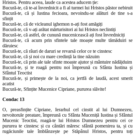
Hristos. Pentru aceea, laude ca acestea aducem ție:
Bucură-te, că te-ai învrednicit a fi al turmei lui Hristos păstor nebiruit
Bucură-te, că și Iustina fecioara, nevoindu-se alături de tine s-a
sfințit
Bucură-te, că de vicleanul ighemon n-ați fost amăgiți
Bucură-te, că v-ați arătat mărturisitori ai lui Hristos neclintiți
Bucură-te, că astfel, de cunună mucenicească ați fost învredniciți
Bucură-te, că acum prin sfintele tale moaște multe tămăduiri se
dăruiesc
Bucură-te, că râuri de daruri se revarsă celor ce te cinstesc
Bucură-te, că și noi cu mare credință la tine năzuim
Bucură-te, că prin ale tale sfinte moaște ajutor și mântuire nădăjduim
Bucură-te, și te roagă pentru noi împreună cu Sfânta Iustina și
Sfântul Teoctist
Bucură-te, și primește de la noi, ca jertfă de laudă, acest smerit
acatist
Bucură-te, Sfințite Mucenice Cipriane, pururea slăvite!
Condac 13
O, preasfințite Cipriane, Ierarhul cel cinstit al lui Dumnezeu,
nevoitorule preatare, împreună cu Sfânta Muceniță Iustina și Sfântul
Mucenic Teoctist, roagă-te lui Hristos Dumnezeu pentru cei ce
pururea te cinstesc și cu cântări măresc sfântă pomenirea ta, și cu
rugăciunile tale îmblânzește pe Stăpânul Hristos, pentru toți