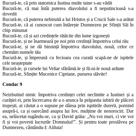
Bucură-te, că prin statornica Iustina multe taine s-au vădit
Bucură-te, că mai întâi puterea diavolului a fi neputincioasă s-a
dovedit
Bucură-te, că puterea nebiruită a lui Hristos și a Crucii Sale s-a arătat
Bucură-te, că ai cunoscut cum întărește Dumnezeu pe Sfinții Săi în
chip minunat
Bucură-te, că și azi credințele rătăcite din lume izgonești
Bucură-te, și ne înarmează pe noi prin credință împotriva celui rău
Bucură-te, și ne dă biruință împotriva diavolului, nouă, celor ce
chemăm numele tău
Bucură-te, și împreună cu fecioara cea curată scapă-ne de ispitele
cele neașteptate
Bucură-te, și cursele lui Veliar sfărâmă-le și fă-ni-le nouă arătate
Bucură-te, Sfințite Mucenice Cipriane, pururea slăvite!
Condac 9
Neizbutind nimic împotriva credinței celei neclintite a Iustinei și a
curăției ei, prin încercarea de a o arunca în prăpastia iubirii de plăceri
trupești, ai căutat a o supune pe dânsa prin ispitirile durerii, pornind
asupră-i, ca și oarecând asupra lui Iov, mulțime de nenorociri. Dar
ea, neîncetat rugându-se, ca și David grăia: „Nu voi muri, ci vie voi
fi și voi povesti lucrurile Domnului!”. Și pentru toate proslăvea pe
Dumnezeu, cântându-I: Aliluia!