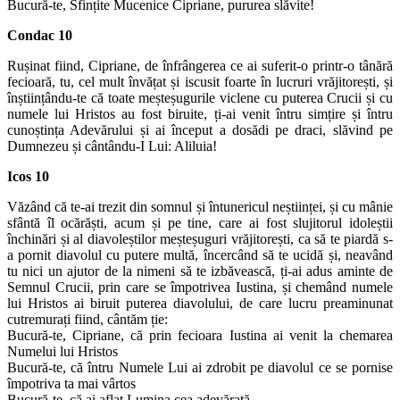
Bucură-te, Sfințite Mucenice Cipriane, pururea slăvite!
Condac 10
Rușinat fiind, Cipriane, de înfrângerea ce ai suferit-o printr-o tânără
fecioară, tu, cel mult învățat și iscusit foarte în lucruri vrăjitorești, și
înștiințându-te că toate meșteșugurile viclene cu puterea Crucii și cu
numele lui Hristos au fost biruite, ți-ai venit întru simțire și întru
cunoștința Adevărului și ai început a dosădi pe draci, slăvind pe
Dumnezeu și cântându-I Lui: Aliluia!
Icos 10
Văzând că te-ai trezit din somnul și întunericul neștiinței, și cu mânie
sfântă îl ocărăști, acum și pe tine, care ai fost slujitorul idoleștii
închinări și al diavoleștilor meșteșuguri vrăjitorești, ca să te piardă s-
a pornit diavolul cu putere multă, încercând să te ucidă și, neavând
tu nici un ajutor de la nimeni să te izbăvească, ți-ai adus aminte de
Semnul Crucii, prin care se împotrivea Iustina, și chemând numele
lui Hristos ai biruit puterea diavolului, de care lucru preaminunat
cutremurați fiind, cântăm ție:
Bucură-te, Cipriane, că prin fecioara Iustina ai venit la chemarea
Numelui lui Hristos
Bucură-te, că întru Numele Lui ai zdrobit pe diavolul ce se pornise
împotriva ta mai vârtos
Bucură-te, că ai aflat Lumina cea adevărată