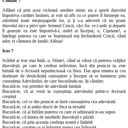
Condac 7
Aflând că prin acea vicleană uneltire nimic nu a sporit diavolul
împotriva curăției Iustinei, ai voit să afli cu ce putere îl biruiește ea,
zdrobind toate meșteșugurile lor, și ți s-a adeverit că nu poate
diavolul nici a privi spre Semnul Crucii, căci foc ce-l arde și departe
îl gonește ea este împotrivă-i; astfel ai început, o, Cipriane!, a
înțelege puterea cu care se înarmează toți închinătorii Crucii, când
aduc ei cântarea de laudă: Aliluia!
Icos 7
Scârbit ai fost mai întâi, o, Sfinte!, când ai văzut că puterea vrăjilor
diavolești, pe care le credeai neînvinse, încă din pruncia ta, este
biruită de o fecioară neputincioasă cu firea. Dar apoi mintea ta cea
doritoare de desăvârșită cunoaștere a început să se lumineze prin
cunoștința Adevărului; de care bucurându-ne, îți cântăm:
Bucură-te, vas primitor de adevărată lumină
Bucură-te, că ai venit la cunoștința adevărului printr-o fecioară
creștină
Bucură-te, cel ce din pruncie ai dorit cunoașterea cea adevărată
Bucură-te, că și astăzi dracii de frica ta tresaltă
Bucură-te, că ai înfrânt puterea cu care ei odinioară te-au supus
Bucură-te, că lumea de uneltirile diavolești e păzită
Bucură-te, că prin aceasta credința nostră e întărită
Bucură-te, corabie ce ai înfruntat marea cea înfiorată