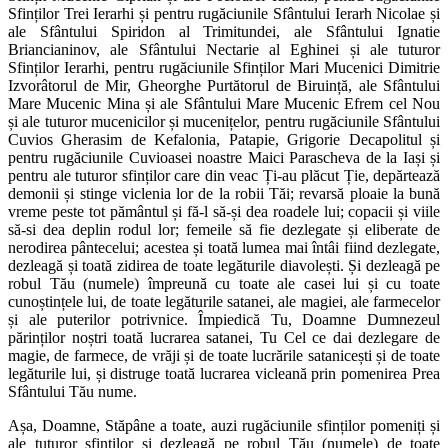
Sfinților Trei Ierarhi și pentru rugăciunile Sfântului Ierarh Nicolae și
ale Sfântului Spiridon al Trimitundei, ale Sfântului Ignatie
Briancianinov, ale Sfântului Nectarie al Eghinei și ale tuturor
Sfinților Ierarhi, pentru rugăciunile Sfinților Mari Mucenici Dimitrie
Izvorâtorul de Mir, Gheorghe Purtătorul de Biruință, ale Sfântului
Mare Mucenic Mina și ale Sfântului Mare Mucenic Efrem cel Nou
și ale tuturor mucenicilor și mucenițelor, pentru rugăciunile Sfântului
Cuvios Gherasim de Kefalonia, Patapie, Grigorie Decapolitul și
pentru rugăciunile Cuvioasei noastre Maici Parascheva de la Iași și
pentru ale tuturor sfinților care din veac Ți-au plăcut Ție, depărtează
demonii și stinge viclenia lor de la robii Tăi; revarsă ploaie la bună
vreme peste tot pământul și fă-l să-și dea roadele lui; copacii și viile
să-si dea deplin rodul lor; femeile să fie dezlegate și eliberate de
nerodirea pântecelui; acestea și toată lumea mai întâi fiind dezlegate,
dezleagă și toată zidirea de toate legăturile diavolești. Și dezleagă pe
robul Tău (numele) împreună cu toate ale casei lui și cu toate
cunoștințele lui, de toate legăturile satanei, ale magiei, ale farmecelor
și ale puterilor potrivnice. Împiedică Tu, Doamne Dumnezeul
părinților noștri toată lucrarea satanei, Tu Cel ce dai dezlegare de
magie, de farmece, de vrăji și de toate lucrările satanicești și de toate
legăturile lui, și distruge toată lucrarea vicleană prin pomenirea Prea
Sfântului Tău nume.
Așa, Doamne, Stăpâne a toate, auzi rugăciunile sfinților pomeniți și
ale tuturor sfinților și dezleagă pe robul Tău (numele) de toate