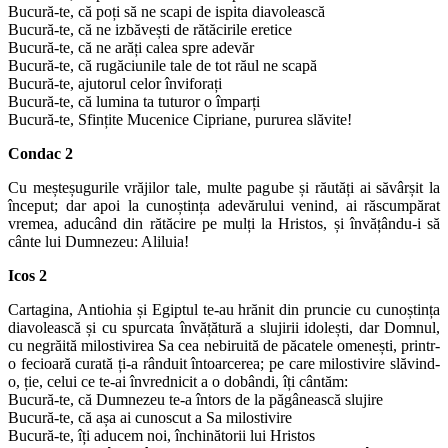
Bucură-te, că poți să ne scapi de ispita diavolească
Bucură-te, că ne izbăvești de rătăcirile eretice
Bucură-te, că ne arăți calea spre adevăr
Bucură-te, că rugăciunile tale de tot răul ne scapă
Bucură-te, ajutorul celor înviforați
Bucură-te, că lumina ta tuturor o împarți
Bucură-te, Sfințite Mucenice Cipriane, pururea slăvite!
Condac 2
Cu meșteșugurile vrăjilor tale, multe pagube și răutăți ai săvârșit la
început; dar apoi la cunoștința adevărului venind, ai răscumpărat
vremea, aducând din rătăcire pe mulți la Hristos, și învățându-i să
cânte lui Dumnezeu: Aliluia!
Icos 2
Cartagina, Antiohia și Egiptul te-au hrănit din pruncie cu cunoștința
diavolească și cu spurcata învățătură a slujirii idolești, dar Domnul,
cu negrăită milostivirea Sa cea nebiruită de păcatele omenești, printr-
o fecioară curată ți-a rânduit întoarcerea; pe care milostivire slăvind-
o, ție, celui ce te-ai învrednicit a o dobândi, îți cântăm:
Bucură-te, că Dumnezeu te-a întors de la păgânească slujire
Bucură-te, că așa ai cunoscut a Sa milostivire
Bucură-te, îți aducem noi, închinătorii lui Hristos