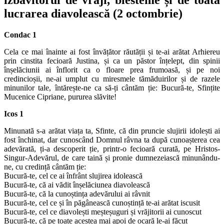
lucrarea diavolească (2 octombrie)
Condac 1
Cela ce mai înainte ai fost învățător răutății și te-ai arătat Arhiereu
prin cinstita fecioară Justina, și ca un păstor înțelept, din spinii
înșelăciunii ai înflorit ca o floare prea frumoasă, și pe noi
credincioșii, ne-ai umplut cu miresmele tămăduirilor și de razele
minunilor tale, întărește-ne ca să-ți cântăm ție: Bucură-te, Sfințite
Mucenice Cipriane, pururea slăvite!
Icos 1
Minunată s-a arătat viața ta, Sfinte, că din pruncie slujirii idolești ai
fost închinat, dar cunoscând Domnul râvna ta după cunoașterea cea
adevărată, ți-a descoperit ție, printr-o fecioară curată, pe Hristos-
Singur-Adevărul, de care taină și pronie dumnezeiască minunându-
ne, cu credință cântăm ție:
Bucură-te, cel ce ai înfrânt slujirea idolească
Bucură-te, că ai vădit înșelăciunea diavolească
Bucură-te, că la cunoștința adevărului ai râvnit
Bucură-te, cel ce și în păgânească cunoștință te-ai arătat iscusit
Bucură-te, cel ce diavolești meșteșuguri și vrăjitorii ai cunoscut
Bucură-te, că pe toate acestea mai apoi de ocară le-ai făcut