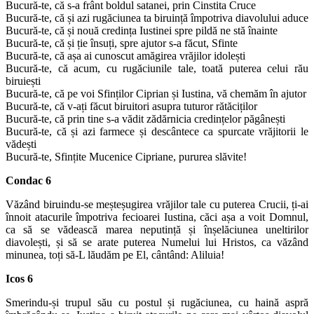
Bucură-te, că s-a frânt boldul satanei, prin Cinstita Cruce
Bucură-te, că și azi rugăciunea ta biruință împotriva diavolului aduce
Bucură-te, că și nouă credința Iustinei spre pildă ne stă înainte
Bucură-te, că și ție însuți, spre ajutor s-a făcut, Sfinte
Bucură-te, că așa ai cunoscut amăgirea vrăjilor idolești
Bucură-te, că acum, cu rugăciunile tale, toată puterea celui rău
biruiești
Bucură-te, că pe voi Sfinților Ciprian și Iustina, vă chemăm în ajutor
Bucură-te, că v-ați făcut biruitori asupra tuturor rătăciților
Bucură-te, că prin tine s-a vădit zădărnicia credințelor păgânești
Bucură-te, că și azi farmece și descântece ca spurcate vrăjitorii le
vădești
Bucură-te, Sfințite Mucenice Cipriane, pururea slăvite!
Condac 6
Văzând biruindu-se meșteșugirea vrăjilor tale cu puterea Crucii, ți-ai
înnoit atacurile împotriva fecioarei Iustina, căci așa a voit Domnul,
ca să se vădească marea neputință și înșelăciunea uneltirilor
diavolești, și să se arate puterea Numelui lui Hristos, ca văzând
minunea, toți să-L lăudăm pe El, cântând: Aliluia!
Icos 6
Smerindu-și trupul său cu postul și rugăciunea, cu haină aspră