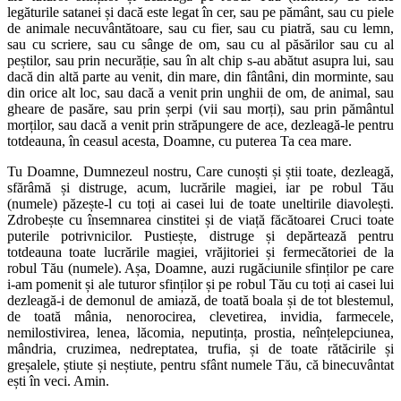
legăturile satanei și dacă este legat în cer, sau pe pământ, sau cu piele
de animale necuvântătoare, sau cu fier, sau cu piatră, sau cu lemn,
sau cu scriere, sau cu sânge de om, sau cu al păsărilor sau cu al
peștilor, sau prin necurăție, sau în alt chip s-au abătut asupra lui, sau
dacă din altă parte au venit, din mare, din fântâni, din morminte, sau
din orice alt loc, sau dacă a venit prin unghii de om, de animal, sau
gheare de pasăre, sau prin șerpi (vii sau morți), sau prin pământul
morților, sau dacă a venit prin străpungere de ace, dezleagă-le pentru
totdeauna, în ceasul acesta, Doamne, cu puterea Ta cea mare.
Tu Doamne, Dumnezeul nostru, Care cunoști și știi toate, dezleagă,
sfărâmă și distruge, acum, lucrările magiei, iar pe robul Tău
(numele) păzește-l cu toți ai casei lui de toate uneltirile diavolești.
Zdrobește cu însemnarea cinstitei și de viață făcătoarei Cruci toate
puterile potrivnicilor. Pustiește, distruge și depărtează pentru
totdeauna toate lucrările magiei, vrăjitoriei și fermecătoriei de la
robul Tău (numele). Așa, Doamne, auzi rugăciunile sfinților pe care
i-am pomenit și ale tuturor sfinților și pe robul Tău cu toți ai casei lui
dezleagă-i de demonul de amiază, de toată boala și de tot blestemul,
de toată mânia, nenorocirea, clevetirea, invidia, farmecele,
nemilostivirea, lenea, lăcomia, neputința, prostia, neînțelepciunea,
mândria, cruzimea, nedreptatea, trufia, și de toate rătăcirile și
greșalele, știute și neștiute, pentru sfânt numele Tău, că binecuvântat
ești în veci. Amin.