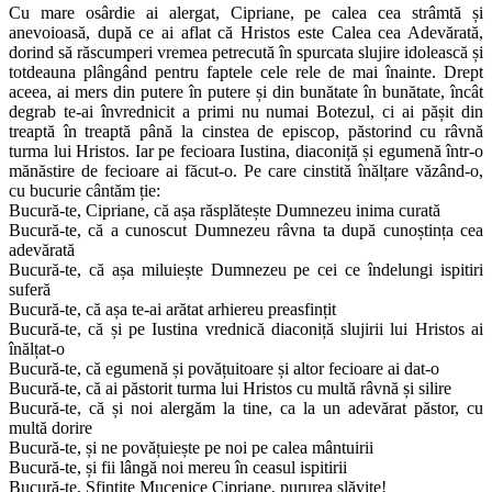
Cu mare osârdie ai alergat, Cipriane, pe calea cea strâmtă și
anevoioasă, după ce ai aflat că Hristos este Calea cea Adevărată,
dorind să răscumperi vremea petrecută în spurcata slujire idolească și
totdeauna plângând pentru faptele cele rele de mai înainte. Drept
aceea, ai mers din putere în putere și din bunătate în bunătate, încât
degrab te-ai învrednicit a primi nu numai Botezul, ci ai pășit din
treaptă în treaptă până la cinstea de episcop, păstorind cu râvnă
turma lui Hristos. Iar pe fecioara Iustina, diaconiță și egumenă într-o
mănăstire de fecioare ai făcut-o. Pe care cinstită înălțare văzând-o,
cu bucurie cântăm ție:
Bucură-te, Cipriane, că așa răsplătește Dumnezeu inima curată
Bucură-te, că a cunoscut Dumnezeu râvna ta după cunoștința cea
adevărată
Bucură-te, că așa miluiește Dumnezeu pe cei ce îndelungi ispitiri
suferă
Bucură-te, că așa te-ai arătat arhiereu preasfințit
Bucură-te, că și pe Iustina vrednică diaconiță slujirii lui Hristos ai
înălțat-o
Bucură-te, că egumenă și povățuitoare și altor fecioare ai dat-o
Bucură-te, că ai păstorit turma lui Hristos cu multă râvnă și silire
Bucură-te, că și noi alergăm la tine, ca la un adevărat păstor, cu
multă dorire
Bucură-te, și ne povățuiește pe noi pe calea mântuirii
Bucură-te, și fii lângă noi mereu în ceasul ispitirii
Bucură-te, Sfințite Mucenice Cipriane, pururea slăvite!