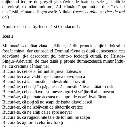
mijlocind iertare de greșeli și izbăvire de toate cursele și ispitirile
diavolești, ca mântuindu-ne, să-L cântăm împreună cu tine, în vecii
nesfârșiți, cântarea îngerească: Aliluia! (
acest condac se zice de trei
ori
)
Apoi se citesc iarăși Icosul 1 și Condacul 1:
Icos 1
Minunată s-a arătat viața ta, Sfinte, că din pruncie slujirii idolești ai
fost închinat, dar cunoscând Domnul râvna ta după cunoașterea cea
adevărată, ți-a descoperit ție, printr-o fecioară curată, pe Hristos-
Singur-Adevărul, de care taină și pronie dumnezeiască minunându-
ne, cu credință cântăm ție:
Bucură-te, cel ce ai înfrânt slujirea idolească
Bucură-te, că ai vădit înșelăciunea diavolească
Bucură-te, că la cunoștința adevărului ai râvnit
Bucură-te, cel ce și în păgânească cunoștință te-ai arătat iscusit
Bucură-te, cel ce diavolești meșteșuguri și vrăjitorii ai cunoscut
Bucură-te, că pe toate acestea mai apoi de ocară le-ai făcut
Bucură-te, că poți să ne scapi de ispita diavolească
Bucură-te, că ne izbăvești de rătăcirile eretice
Bucură-te, că ne arăți calea spre adevăr
Bucură-te, că rugăciunile tale de tot răul ne scapă
Bucură-te, ajutorul celor înviforați