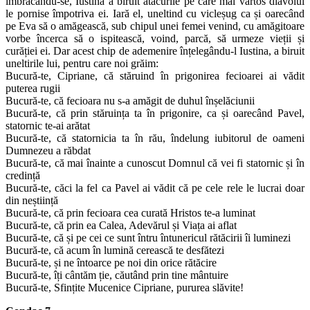
îmbrăcându-se, Iustina a biruit atacurile pe care mai vârtos diavolul
le pornise împotriva ei. Iară el, uneltind cu vicleșug ca și oarecând
pe Eva să o amăgească, sub chipul unei femei venind, cu amăgitoare
vorbe încerca să o ispitească, voind, parcă, să urmeze vieții și
curăției ei. Dar acest chip de ademenire înțelegându-l Iustina, a biruit
uneltirile lui, pentru care noi grăim:
Bucură-te, Cipriane, că stăruind în prigonirea fecioarei ai vădit
puterea rugii
Bucură-te, că fecioara nu s-a amăgit de duhul înșelăciunii
Bucură-te, că prin stăruința ta în prigonire, ca și oarecând Pavel,
statornic te-ai arătat
Bucură-te, că statornicia ta în rău, îndelung iubitorul de oameni
Dumnezeu a răbdat
Bucură-te, că mai înainte a cunoscut Domnul că vei fi statornic și în
credință
Bucură-te, căci la fel ca Pavel ai vădit că pe cele rele le lucrai doar
din neștiință
Bucură-te, că prin fecioara cea curată Hristos te-a luminat
Bucură-te, că prin ea Calea, Adevărul și Viața ai aflat
Bucură-te, că și pe cei ce sunt întru întunericul rătăcirii îi luminezi
Bucură-te, că acum în lumină cerească te desfătezi
Bucură-te, și ne întoarce pe noi din orice rătăcire
Bucură-te, îți cântăm ție, căutând prin tine mântuire
Bucură-te, Sfințite Mucenice Cipriane, pururea slăvite!