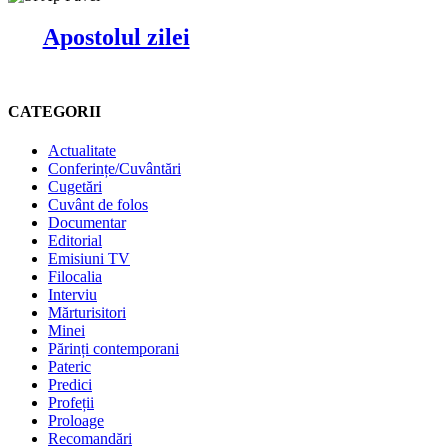
Apostolul zilei
CATEGORII
Actualitate
Conferințe/Cuvântări
Cugetări
Cuvânt de folos
Documentar
Editorial
Emisiuni TV
Filocalia
Interviu
Mărturisitori
Minei
Părinți contemporani
Pateric
Predici
Profeții
Proloage
Recomandări