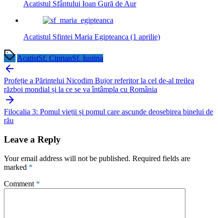
Acatistul Sfântului Ioan Gură de Aur
Acatistul Sfintei Maria Egipteanca (1 aprilie)
Acatist
Sf. Ciprian
Sf. Iustina
Post
navigation
Profeție a Părintelui Nicodim Bujor referitor la cel de-al treilea
război mondial și la ce se va întâmpla cu România
Filocalia 3: Pomul vieții și pomul care ascunde deosebirea binelui de
rău
Leave a Reply
Your email address will not be published.
Required fields are
marked
*
Comment
*