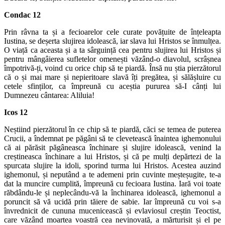
Condac 12
Prin râvna ta și a fecioarelor cele curate povățuite de înțeleapta
Iustina, se deșerta slujirea idolească, iar slava lui Hristos se înmulțea.
O viață ca aceasta și a ta sârguință cea pentru slujirea lui Hristos și
pentru mângâierea sufletelor omenești văzând-o diavolul, scrâșnea
împotrivă-ți, voind cu orice chip să te piardă. Însă nu știa pierzătorul
că o și mai mare și nepieritoare slavă îți pregătea, și sălășluire cu
cetele sfinților, ca împreună cu aceștia pururea să-I cânți lui
Dumnezeu cântarea: Aliluia!
Icos 12
Neștiind pierzătorul în ce chip să te piardă, căci se temea de puterea
Crucii, a îndemnat pe păgâni să te clevetească înaintea ighemonului
că ai părăsit păgâneasca închinare și slujire idolească, venind la
creștineasca închinare a lui Hristos, și că pe mulți depărtezi de la
spurcata slujire la idoli, sporind turma lui Hristos. Acestea auzind
ighemonul, și neputând a te ademeni prin cuvinte meșteșugite, te-a
dat la muncire cumplită, împreună cu fecioara Iustina. Iară voi toate
răbdându-le și neplecându-vă la închinarea idolească, ighemonul a
poruncit să vă ucidă prin tăiere de sabie. Iar împreună cu voi s-a
învrednicit de cununa mucenicească și evlaviosul creștin Teoctist,
care văzând moartea voastră cea nevinovată, a mărturisit și el pe