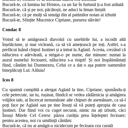
Bucură-te, că lumina lui Hristos, ca un far în furtună ți-a fost arătată
Bucură-te, că și pe noi, păcătoșii, ne aduci la liman liniștit
Bucură-te, că pe mulți să smulgi din al patimilor noian ai izbutit
Bucură-te, Sfințite Mucenice Cipriane, pururea slăvite!
Condac 8
Voind să te amăgească diavolul cu uneltirile lui, a iscodit altă
înșelăciune, și mai vicleană, ca să vă amețească pe toți. Astfel, s-a
prefăcut luând chipul Iustinei și a intrat la Aglaid. Acesta, crezând că
nălucirea e adevărată, a strigat-o pe nume, dar minune: numai la
auzul numelui fecioarei, nălucirea s-a risipit! Și noi înspăimântați
fiind, cântăm lui Dumnezeu, Celui ce a dat o așa putere oamenilor
bineplăcuți Lui: Aliluia!
Icos 8
Cu spaimă cumplită a alergat Aglaid la tine, Cipriane, spunându-ți
cele petrecute, iar tu, rușinat, fiindcă se vedea zădărnicia și amăgirea
vrăjilor tale, ai încercat nenumărate alte chipuri de asemănare, ca să-l
poți face pe Aglaid sau pe tine însuți să vă puteți apropia de casa
Iustinei. Dar fiind voi cu cuget necurat, nimic nu ați izbutit, căci
Însuși Mirele Cel Ceresc păzea curăția prea înțeleptei fecioare;
pentru acestea, noi cu umilință cântăm:
Bucură-te, că nu ai amăgit-o nicidecum pe fecioara cea curată