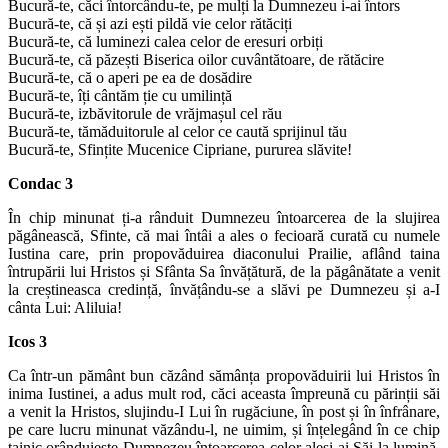
Bucură-te, căci întorcându-te, pe mulți la Dumnezeu i-ai întors
Bucură-te, că și azi ești pildă vie celor rătăciți
Bucură-te, că luminezi calea celor de eresuri orbiți
Bucură-te, că păzești Biserica oilor cuvântătoare, de rătăcire
Bucură-te, că o aperi pe ea de dosădire
Bucură-te, îți cântăm ție cu umilință
Bucură-te, izbăvitorule de vrăjmașul cel rău
Bucură-te, tămăduitorule al celor ce caută sprijinul tău
Bucură-te, Sfințite Mucenice Cipriane, pururea slăvite!
Condac 3
În chip minunat ți-a rânduit Dumnezeu întoarcerea de la slujirea
păgânească, Sfinte, că mai întâi a ales o fecioară curată cu numele
Iustina care, prin propovăduirea diaconului Prailie, aflând taina
întrupării lui Hristos și Sfânta Sa învățătură, de la păgânătate a venit
la creștineasca credință, învățându-se a slăvi pe Dumnezeu și a-I
cânta Lui: Aliluia!
Icos 3
Ca într-un pământ bun căzând sămânța propovăduirii lui Hristos în
inima Iustinei, a adus mult rod, căci aceasta împreună cu părinții săi
a venit la Hristos, slujindu-I Lui în rugăciune, în post și în înfrânare,
pe care lucru minunat văzându-l, ne uimim, și înțelegând în ce chip
tainic orânduiește Dumnezeu întoarcerea celor aleși ai Săi la lumină,