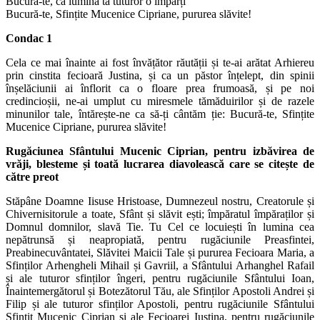
Bucură-te, că lumina ta tuturor o împarți
Bucură-te, Sfințite Mucenice Cipriane, pururea slăvite!
Condac 1
Cela ce mai înainte ai fost învățător răutății și te-ai arătat Arhiereu
prin cinstita fecioară Justina, și ca un păstor înțelept, din spinii
înșelăciunii ai înflorit ca o floare prea frumoasă, și pe noi
credincioșii, ne-ai umplut cu miresmele tămăduirilor și de razele
minunilor tale, întărește-ne ca să-ți cântăm ție: Bucură-te, Sfințite
Mucenice Cipriane, pururea slăvite!
Rugăciunea Sfântului Mucenic Ciprian, pentru izbăvirea de
vrăji, blesteme și toată lucrarea diavolească care se citește de
către preot
Stăpâne Doamne Iisuse Hristoase, Dumnezeul nostru, Creatorule și
Chivernisitorule a toate, Sfânt și slăvit ești; împăratul împăraților și
Domnul domnilor, slavă Tie. Tu Cel ce locuiești în lumina cea
nepătrunsă și neapropiată, pentru rugăciunile Preasfintei,
Preabinecuvântatei, Slăvitei Maicii Tale și pururea Fecioara Maria, a
Sfinților Arhengheli Mihail și Gavriil, a Sfântului Arhanghel Rafail
și ale tuturor sfinților îngeri, pentru rugăciunile Sfântului Ioan,
Înaintemergătorul și Botezătorul Tău, ale Sfinților Apostoli Andrei și
Filip și ale tuturor sfinților Apostoli, pentru rugăciunile Sfântului
Sfințit Mucenic Ciprian și ale Fecioarei Iustina, pentru rugăciunile