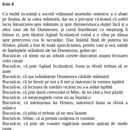
Icos 4
Cu multă iscusință a socotit vrăjmașul neamului omenesc a o abate
pe Iustina de la calea mântuirii, dar nu a priceput vicleanul că astfel
lucra întoarcerea spre mântuire și spre dumnezeiasca slujire încă și a
altor vase ale lui Dumnezeu, și cursă înșelătoare cu meșteșug îi
întinse ei, prin tânărul Aglaid Scolasticul voind a o vâna pe dânsa
spre petrecerea cea în necurăție. Dar, întărită fiind de puterea lui
Hristos, păzită a fost de toată spurcăciunea, pentru care și noi, uimiți
de înțeleptele orânduiri ale lui Dumnezeu, grăim ție:
Bucură-te, că nimic nu au izbutit cursele diavolești asupra fecioarei
celei curate
Bucură-te, că prin Aglaid Scolasticul, buna ta râvnă trebuia să se
arate
Bucură-te, că așa orânduiește Dumnezeu cărările mântuirii
Bucură-te, că ne înveți pe noi a fi tari și statornici la vremea ispitirii
Bucură-te, că fecioara de uneltiri viclene nu s-a arătat ispitită
Bucură-te, că prin darul cerescului ei Mire, de tot răul a fost păzită
Bucură-te, că meșteșugitele curse nu au înșelat-o
Bucură-te, că mielușeaua lui Hristos, statornică buna sa râvnă a
arătat-o
Bucură-te, că pilda ei trebuie să ne stea înainte
Bucură-te, Sfinte, că ai prețuit curățenia ei cuminte
Bucură-te, că prin ale voastre rugăciuni suntem apărați de multe
ispite