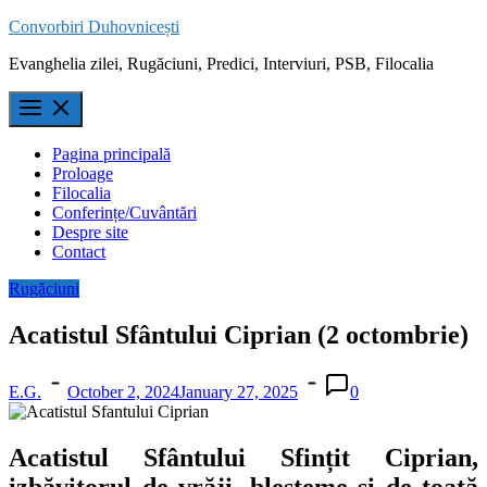
Skip
Convorbiri Duhovnicești
to
Evanghelia zilei, Rugăciuni, Predici, Interviuri, PSB, Filocalia
content
Pagina principală
Proloage
Filocalia
Conferințe/Cuvântări
Despre site
Contact
Rugăciuni
Acatistul Sfântului Ciprian (2 octombrie)
E.G.
October 2, 2024
January 27, 2025
0
Acatistul Sfântului Sfințit Ciprian,
izbăvitorul de vrăji, blesteme și de toată