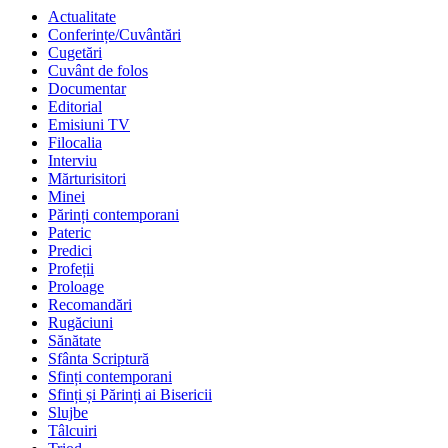
Actualitate
Conferințe/Cuvântări
Cugetări
Cuvânt de folos
Documentar
Editorial
Emisiuni TV
Filocalia
Interviu
Mărturisitori
Minei
Părinți contemporani
Pateric
Predici
Profeții
Proloage
Recomandări
Rugăciuni
Sănătate
Sfânta Scriptură
Sfinți contemporani
Sfinți și Părinți ai Bisericii
Slujbe
Tâlcuiri