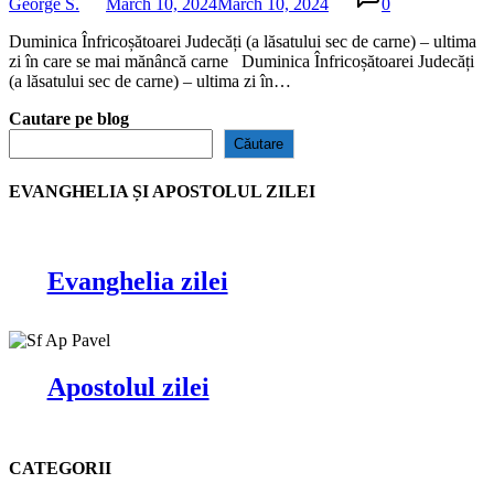
George S.
March 10, 2024
March 10, 2024
0
Duminica Înfricoșătoarei Judecăți (a lăsatului sec de carne) – ultima
zi în care se mai mănâncă carne Duminica Înfricoșătoarei Judecăți
(a lăsatului sec de carne) – ultima zi în…
Cautare pe blog
Căutare
EVANGHELIA ȘI APOSTOLUL ZILEI
Evanghelia zilei
Apostolul zilei
CATEGORII