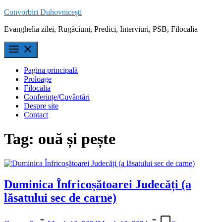
Skip
Convorbiri Duhovnicești
to
Evanghelia zilei, Rugăciuni, Predici, Interviuri, PSB, Filocalia
content
Pagina principală
Proloage
Filocalia
Conferințe/Cuvântări
Despre site
Contact
Tag:
ouă și pește
Duminica Înfricoșătoarei Judecăți (a
lăsatului sec de carne)