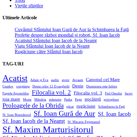
Triod
Viețile sfinților
Ultimele Articole
Cuvântul Sfântului Ioan Gură de Aur la Schimbarea la Față
Profeție despre război mondial și roboți, Sf. Ioan Iacob
Acatistul Sfântului Ioan Iacob de la Neamț
Viața Sfântului Ioan Iacob de la Neamț
Rugăciune către Sfântul Ioan Iacob
TAG-URI
Acatist
Canonul cel Mare
Adam și Eva
audio
avere
Avraam
Denie
Ceaslov
conștiința
Denia celor 12 Evanghelii
Dumnezeu este Iubire
Filocalia vol. 2
Filocalia vol. 3
Faptele Apostolilor
Fiul Omului
Iacov
joia mare
pocăință
Moise
Mândria
mântuire
Pasha
Paște
priveghere
Proloagele de la Ohrida
rugăciune
păcat
Schimbarea la Față
Sf. Ioan Gură de Aur
Sf. Ioan Iacob
Sf. Ioan Botezătorul
Sf. Ioan Iacob de la Neamț
Sf. Macarie Egipteanul
Sf. Maxim Marturisitorul