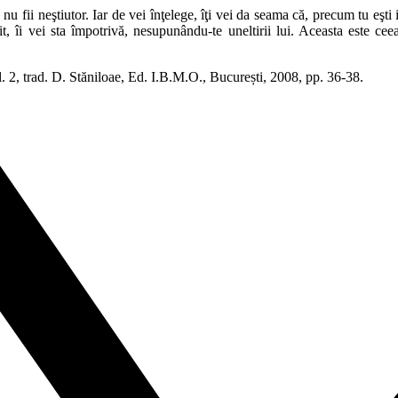
ii neştiutor. Iar de vei înţelege, îţi vei da seama că, precum tu eşti ispiti
itit, îi vei sta împotrivă, nesupunându-te uneltirii lui. Aceasta este
l. 2, trad. D. Stăniloae, Ed. I.B.M.O., București, 2008, pp. 36-38.