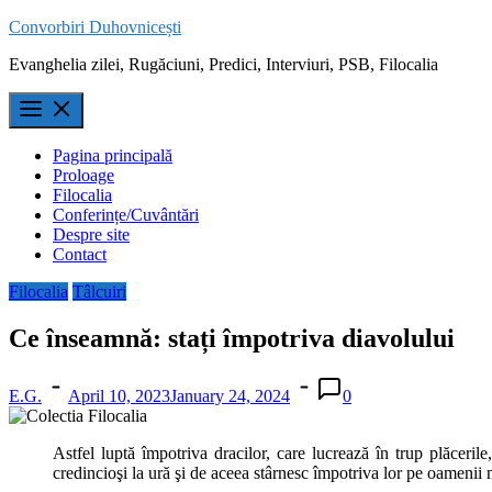
Skip
Convorbiri Duhovnicești
to
Evanghelia zilei, Rugăciuni, Predici, Interviuri, PSB, Filocalia
content
Pagina principală
Proloage
Filocalia
Conferințe/Cuvântări
Despre site
Contact
Filocalia
Tâlcuiri
Ce înseamnă: stați împotriva diavolului
E.G.
April 10, 2023
January 24, 2024
0
Astfel luptă împotriva dracilor, care lucrează în trup plăceril
credincioşi la ură şi de aceea stârnesc împotriva lor pe oamenii m