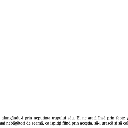
e, alungându-i prin neputinţa trupului său. El ne arată însă prin fapte 
ai nebăgători de seamă, ca ispitiţi fiind prin aceştia, să-i urască şi să c