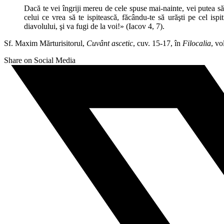
Dacă te vei îngriji mereu de cele spuse mai-nainte, vei putea să nu f
celui ce vrea să te ispitească, făcându-te să urăşti pe cel isp
diavolului, şi va fugi de la voi!» (Iacov 4, 7).
Sf. Maxim Mărturisitorul,
Cuvânt ascetic
, cuv. 15-17, în
Filocalia
, vo
Share on Social Media