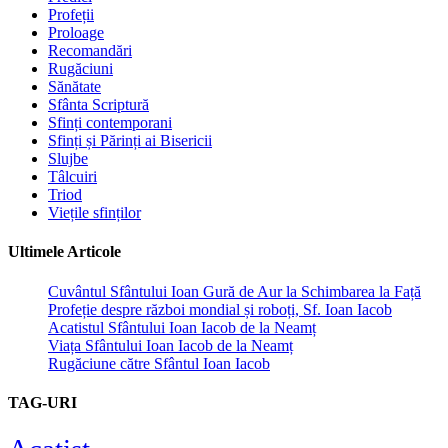
Profeții
Proloage
Recomandări
Rugăciuni
Sănătate
Sfânta Scriptură
Sfinți contemporani
Sfinți și Părinți ai Bisericii
Slujbe
Tâlcuiri
Triod
Viețile sfinților
Ultimele Articole
Cuvântul Sfântului Ioan Gură de Aur la Schimbarea la Față
Profeție despre război mondial și roboți, Sf. Ioan Iacob
Acatistul Sfântului Ioan Iacob de la Neamț
Viața Sfântului Ioan Iacob de la Neamț
Rugăciune către Sfântul Ioan Iacob
TAG-URI