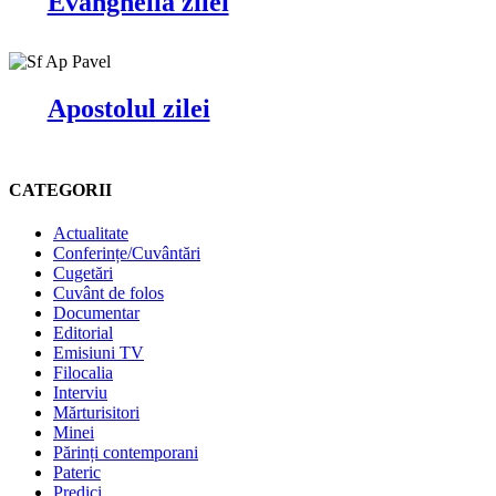
Evanghelia zilei
Apostolul zilei
CATEGORII
Actualitate
Conferințe/Cuvântări
Cugetări
Cuvânt de folos
Documentar
Editorial
Emisiuni TV
Filocalia
Interviu
Mărturisitori
Minei
Părinți contemporani
Pateric
Predici