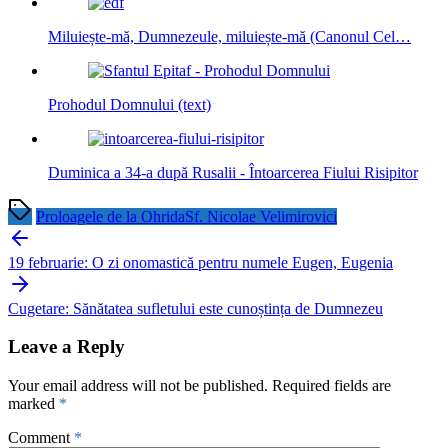
Miluiește-mă, Dumnezeule, miluiește-mă (Canonul Cel…
Prohodul Domnului (text)
Duminica a 34-a după Rusalii - Întoarcerea Fiului Risipitor
Proloagele de la Ohrida
Sf. Nicolae Velimirovici
Post
navigation
19 februarie: O zi onomastică pentru numele Eugen, Eugenia
Cugetare: Sănătatea sufletului este cunoștința de Dumnezeu
Leave a Reply
Your email address will not be published.
Required fields are
marked
*
Comment
*