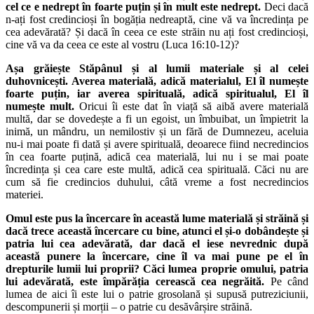
cel ce e nedrept în foarte puțin și în mult este nedrept.
Deci dacă
n-ați fost credincioși în bogăția nedreaptă, cine vă va încredința pe
cea adevărată? Și dacă în ceea ce este străin nu ați fost credincioși,
cine vă va da ceea ce este al vostru (Luca 16:10-12)?
Așa grăiește Stăpânul și al lumii materiale și al celei
duhovnicești. Averea materială, adică materialul, El îl numește
foarte puțin, iar averea spirituală, adică spiritualul, El îl
numește mult.
Oricui îi este dat în viață să aibă avere materială
multă, dar se dovedește a fi un egoist, un îmbuibat, un împietrit la
inimă, un mândru, un nemilostiv și un fără de Dumnezeu, aceluia
nu-i mai poate fi dată și avere spirituală, deoarece fiind necredincios
în cea foarte puțină, adică cea materială, lui nu i se mai poate
încredința și cea care este multă, adică cea spirituală. Căci nu are
cum să fie credincios duhului, câtă vreme a fost necredincios
materiei.
Omul este pus la încercare în această lume materială și străină și
dacă trece această încercare cu bine, atunci el și-o dobândește și
patria lui cea adevărată, dar dacă el iese nevrednic după
această punere la încercare, cine îl va mai pune pe el în
drepturile lumii lui proprii? Căci lumea proprie omului, patria
lui adevărată, este împărăția cerească cea negrăită.
Pe când
lumea de aici îi este lui o patrie grosolană și supusă putreziciunii,
descompunerii și morții – o patrie cu desăvârșire străină.