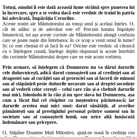
Totuși, omului îi este dată această lume străină spre punerea lui
la încercare, spre a se vedea dacă este vrednic de traiul în patria
lui adevărată, Împărăția Cerurilor.
Aceste rostiri ale Mântuitorului au totuși unul și același înțeles. O,
cât de adânc și de adevărat este el! Precum lumina împrăștie
întunericul, tot așa aceste cuvinte ale Mântuitorului alungă confuzia
care se poate naște din întrebarea: în ce scop a venit omul în lume?
Și: ce este chemat el să facă în ea? Oricine este vrednic să citească
cu o înțelegere curată, înțelege deplin răspunsul la aceste întrebări
din cuvintele Mântuitorului despre care ne este acum vorbirea.
Prin urmare, să înțelegem că Dumnezeu nu va dărui darurile
cele duhovnicești, adică darul cunoașterii sau al credinței sau al
dragostei sau al curăției sau al prorociei sau al facerii de minuni
sau al stăpânirii peste duhurile necurate sau al dreptei socotințe
sau al vederii celor cerești – celui care rău și-a cheltuit darurile
mai mici, folosindu-le la rău și nu spre slava lui Dumnezeu, așa
cum a făcut fiul cel risipitor cu moștenirea părintească; iar
darurile acestea mai mici sunt: darul sănătății, al averilor
pământești sau al prestigiului personal printre oameni sau în
societate sau al cunoașterii lumii, sau orice altă înnăscută
îndemânare sau pricepere.
O, Stăpâne Doamne Mult Milostive, ajută-ne nouă în credința cea