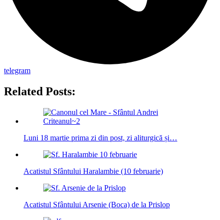
telegram
Related Posts:
Luni 18 martie prima zi din post, zi aliturgică și…
Acatistul Sfântului Haralambie (10 februarie)
Acatistul Sfântului Arsenie (Boca) de la Prislop