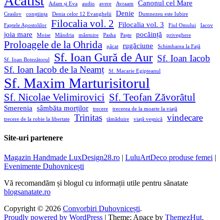
Acatist
Canonul cel Mare
Adam și Eva
audio
avere
Avraam
Denie
Ceaslov
conștiința
Denia celor 12 Evanghelii
Dumnezeu este Iubire
Filocalia vol. 2
Filocalia vol. 3
Faptele Apostolilor
Fiul Omului
Iacov
joia mare
pocăință
Moise
Mândria
mântuire
Pasha
Paște
priveghere
Proloagele de la Ohrida
rugăciune
păcat
Schimbarea la Față
Sf. Ioan Gură de Aur
Sf. Ioan Iacob
Sf. Ioan Botezătorul
Sf. Ioan Iacob de la Neamț
Sf. Macarie Egipteanul
Sf. Maxim Marturisitorul
Sf. Nicolae Velimirovici
Sf. Teofan Zăvorâtul
Smerenia
sâmbăta morților
trecere
trecerea de la moarte la viață
Trinitas
vindecare
trecere de la robie la libertate
tămăduire
viață veșnică
Site-uri partenere
Magazin Handmade LuxDesign28.ro
|
LuluArtDeco produse femei
|
Evenimente Duhovnicești
Vă recomandăm și blogul cu informații utile pentru sănatate
blogsanatate.ro
Copyright © 2026
Convorbiri Duhovnicești
.
Proudly powered by WordPress
|
Theme: Apace by
ThemezHut
.